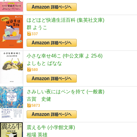
ほどほど快適生活百科 (集英社文庫)
群 ようこ
337
小さな幸せ46こ (中公文庫 よ 25-6)
よしもと ばなな
580
さみしい夜にはペンを持て (一般書)
古賀 史健
5873
震える牛 (小学館文庫)
相場 英雄