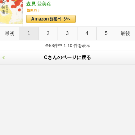
森見 登美彦
8393
最初
1
2
3
4
5
最後
全58件中 1-10 件を表示
Cさんのページに戻る