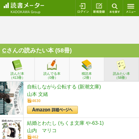
ログイン
新規登録
本を探
C
さんの読みたい本 (58冊)
読んだ本
読んでる本
積読本
読みたい本
（413冊）
（0冊）
（2冊）
（58冊）
自転しながら公転する (新潮文庫)
山本 文緒
4630
結婚とわたし (ちくま文庫 や-63-1)
山内 マリコ
462