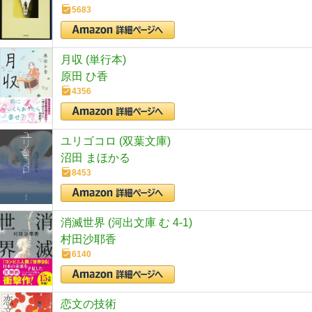
5683
月収 (単行本)
原田 ひ香
4356
ユリゴコロ (双葉文庫)
沼田 まほかる
8453
消滅世界 (河出文庫 む 4-1)
村田沙耶香
6140
恋文の技術