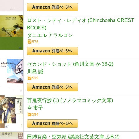
ロスト・シティ・レディオ (Shinchosha CREST
BOOKS)
ダニエル アラルコン
576
セカンド・ショット (角川文庫 か 36-2)
川島 誠
519
百鬼夜行抄 (1) (ソノラマコミック文庫)
今 市子
594
田紳有楽・空気頭 (講談社文芸文庫 ふB 2)