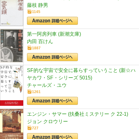
藤枝 静男
1145
第一阿房列車 (新潮文庫)
内田 百けん
1887
SF的な宇宙で安全に暮らすっていうこと (新☆ハ
ヤカワ・SF・シリーズ 5015)
チャールズ・ユウ
1261
エンジン・サマー (扶桑社ミステリー ク 22-1)
ジョン クロウリー
727