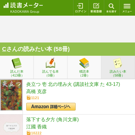
ログイン
新規登録
本を探
C
さんの読みたい本 (58冊)
読んだ本
読んでる本
積読本
読みたい本
（413冊）
（0冊）
（2冊）
（58冊）
炎立つ 壱 北の埋み火 (講談社文庫 た 43-17)
高橋 克彦
1121
落下する夕方 (角川文庫)
江國 香織
10222