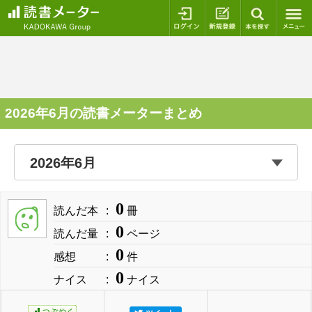
ログイン
新規登録
本を探
2026年6月の読書メーターまとめ
0
読んだ本
冊
0
読んだ量
ページ
0
感想
件
0
ナイス
ナイス