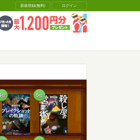
新規登録(無料)
ログイン
4
5
位
位