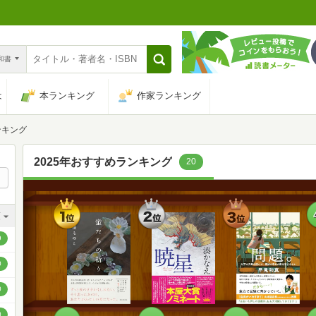
n和書
は
本ランキング
作家ランキング
ンキング
2025年おすすめランキング
20
1
2
3
順
位
位
位
順
9
順
0
順
0
順
0