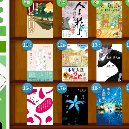
6
7
8
位
位
位
順
0
順
0
順
0
11
12
13
位
位
位
16
17
18
位
位
位
版
、