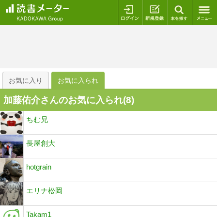
ログイン
新規登録
本を探
お気に入り
お気に入られ
加藤佑介さんのお気に入られ(
8
)
ちむ兄
長屋創大
hotgrain
エリナ松岡
Takam1