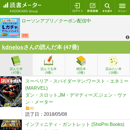
ログイン
新規登録
本を探
kdnelos
さんの読んだ本 (47冊)
読んだ本
読んでる本
積読本
読みたい本
（47冊）
（8冊）
（0冊）
（16冊）
スーペリア・スパイダーマン:ワースト・エネミー
(MARVEL)
ダン・スロット,JM・デマティーズ,ジェン・ヴァ
ン・メーター
42
読了日：
2018/05/08
インフィニティ・ガントレット (ShoPro Books)