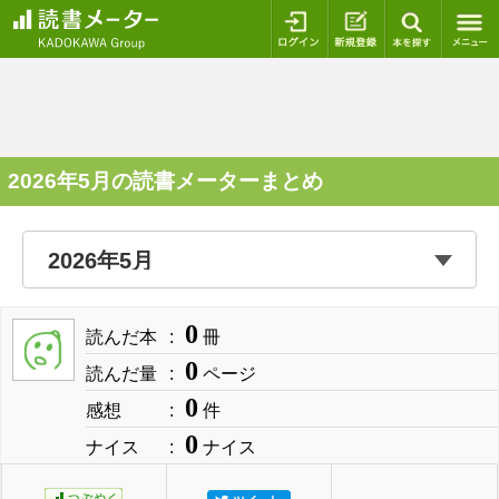
ログイン
新規登録
本を探
2026年5月の読書メーターまとめ
0
読んだ本
冊
0
読んだ量
ページ
0
感想
件
0
ナイス
ナイス