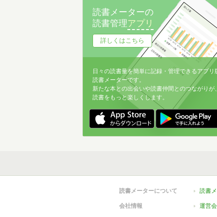
90年代小説めっちゃいいやつ
4
読書メーターの
読書管理
アプリ
戦後小説めっちゃいいやつ
3
詳しくはこちら
60年代小説めっちゃいいやつ
3
80年代小説めっちゃいいやつ
3
日々の読書量を簡単に記録・管理できるアプリ
70年代小説めっちゃいいやつ
3
読書メーターです。
新たな本との出会いや読書仲間とのつながりが
文庫化してほしいんだけどね
2
読書をもっと楽しくします。
アベ文学を許さない♥️
1
20年代小説めっちゃいいやつ
1
読書メーターについて
読書メ
会社情報
運営会