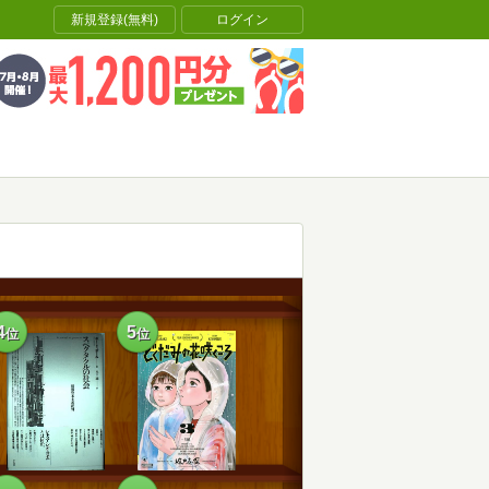
新規登録(無料)
ログイン
4
5
位
位