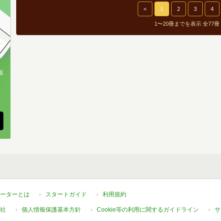
9
<
1
2
3
4
1〜20冊までを表示 全77冊
9
8
3
版
2
、
5
9
4
ーターとは
スタートガイド
利用規約
社
個人情報保護基本方針
Cookie等の利用に関するガイドライン
サ