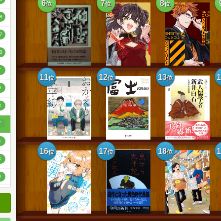
6
7
8
位
位
位
順
8
順
7
順
0
7
11
12
13
位
位
位
9
8
7
4
16
17
18
位
位
位
3
0
4
2