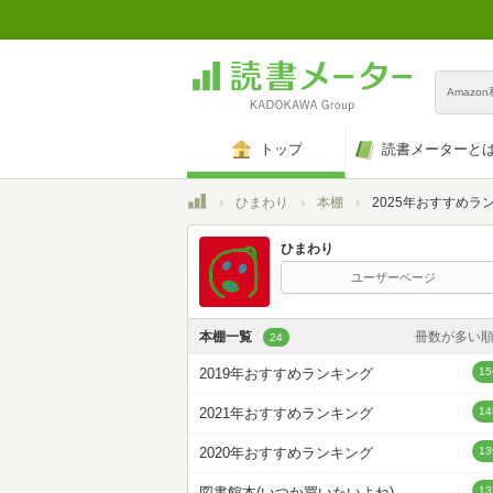
Amazo
トップ
読書メーターと
トップ
ひまわり
本棚
2025年おすすめラ
ひまわり
ユーザーページ
本棚一覧
冊数が多い
24
カスタム
2019年おすすめランキング
15
登録日時が新しい
2021年おすすめランキング
14
登録日時が古い
2020年おすすめランキング
13
名前昇
図書館本(いつか買いたいよね)
13