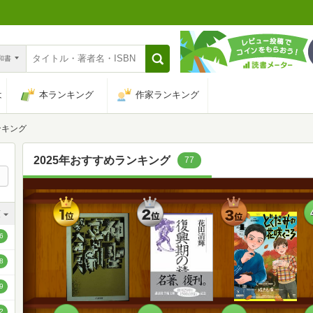
n和書
は
本ランキング
作家ランキング
ンキング
2025年おすすめランキング
77
1
2
3
順
位
位
位
順
6
順
8
順
9
順
2