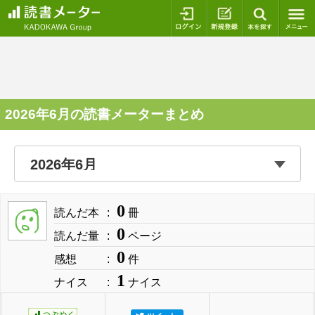
ログイン
新規登録
本を探
2026年6月の読書メーターまとめ
0
読んだ本
冊
0
読んだ量
ページ
0
感想
件
1
ナイス
ナイス