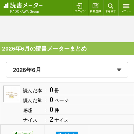
ログイン
新規登録
本を探
2026年6月の読書メーターまとめ
0
読んだ本
冊
0
読んだ量
ページ
0
感想
件
2
ナイス
ナイス