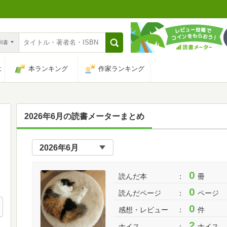
n和書
は
本ランキング
作家ランキング
2026年6月の読書メーターまとめ
0
読んだ本
冊
0
読んだページ
ページ
0
感想・レビュー
件
2
ナイス
ナイス