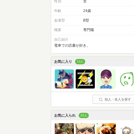
性別
女
年齢
24歳
血液型
B型
職業
専門職
自己紹介
電車での読書が好き。
お気に入り
13人
知人・友人を探す
お気に入られ
20人