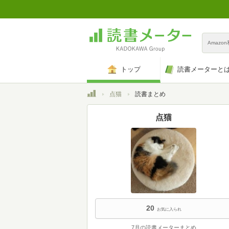
Amazo
トップ
読書メーターと
トップ
点猫
読書まとめ
点猫
20
お気に入られ
7月の読書メーターまとめ