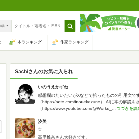
n和書
は
本ランキング
作家ランキング
Sachi
さんのお気に入られ
いのうえかずね
15
感想欄のだいたいがXなどで拾ったものの引用文で
（https://note.com/inouekazune）
AIに本の解説をさ
（https://www.youtube.com/@Works_
汐美
女
高里椎奈さん大好きです。