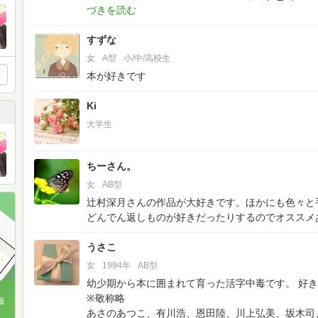
すずな
女
A型
小/中/高校生
本が好きです
Ki
大学生
ちーさん。
女
AB型
辻村深月さんの作品が大好きです。ほかにも色々と
どんでん返しものが好きだったりするのでオススメ
うさこ
女
1994年
AB型
幼少期から本に囲まれて育った活字中毒です。
好き
※敬称略
版
あさのあつこ、有川浩、恩田陸、川上弘美、坂木司