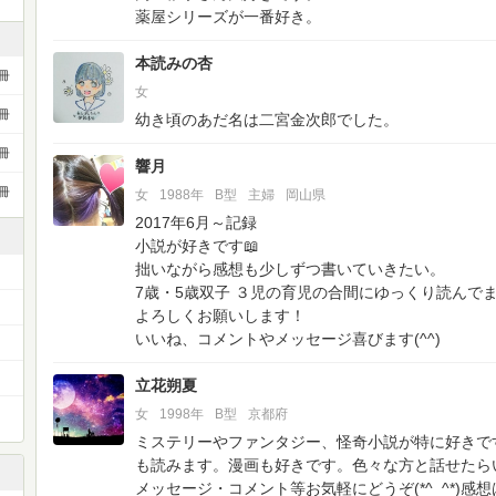
薬屋シリーズが一番好き。
本読みの杏
冊
女
冊
幼き頃のあだ名は二宮金次郎でした。
冊
響月
冊
女
1988年
B型
主婦
岡山県
2017年6月～記録
小説が好きです📖
拙いながら感想も少しずつ書いていきたい。
7歳・5歳双子 ３児の育児の合間にゆっくり読んでますd(˙
よろしくお願いします！
いいね、コメントやメッセージ喜びます(^^)
立花朔夏
女
1998年
B型
京都府
ミステリーやファンタジー、怪奇小説が特に好きで
も読みます。漫画も好きです。色々な方と話せたら
メッセージ・コメント等お気軽にどうぞ(*^_^*)