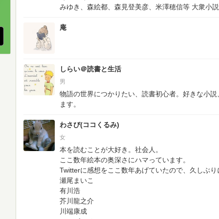
、
みゆき、森絵都、森見登美彦、米澤穂信等
大衆小説
庵
しらい＠読書と生活
男
物語の世界につかりたい、読書初心者。好きな小説
ます。
わさび(ココくるみ)
女
本を読むことが大好き。社会人。
ここ数年絵本の奥深さにハマっています。
Twitterに感想をここ数年あげていたので、久しぶ
瀬尾まいこ
有川浩
芥川龍之介
川端康成