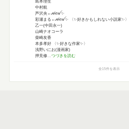
島本理生
中村航
芦沢央‪←ꫛꫀꪝ✨
彩瀬まる←‪ꫛꫀꪝ✨
〈✨好きかもしれない小説家✨〉
乙一(中田永一)
山崎ナオコーラ
柴崎友香
本多孝好
〈✨好きな作家✨〉
浅野いにお(漫画家)
押見修
全15件を表示