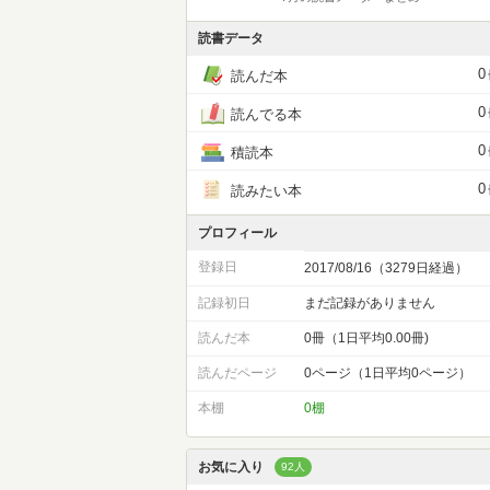
読書データ
0
読んだ本
0
読んでる本
0
積読本
0
読みたい本
プロフィール
登録日
2017/08/16（3279日経過）
記録初日
まだ記録がありません
読んだ本
0冊（1日平均0.00冊)
読んだページ
0ページ（1日平均0ページ）
本棚
0棚
お気に入り
92人