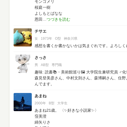
モンゴメリ
桜庭一樹
よしもとばなな
恩田
チサエ
女
1973年
O型
神奈川県
感想を書くか書かないかは気まぐれです。よろしく
さっさ
男
AB型
専門職
趣味: 読書📚・美術館巡り🖼 大学院生兼研究員 ♂
森見登美彦さん、中村文則さん、森博嗣さん、住野
んでます。
あまね
2000年
B型
大学生
あまね21歳。
〈✨好きな小説家✨〉
窪美澄
綿矢りさ