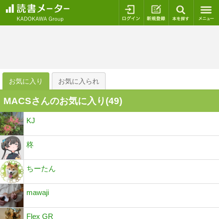
ログイン
新規登録
本を探
お気に入り
お気に入られ
MACSさんのお気に入り(
49
)
KJ
柊
ちーたん
mawaji
Flex GR