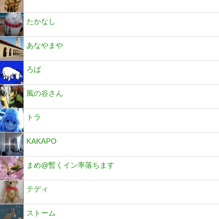
たかなし
あなやまや
ろば
風の谷さん
トラ
KAKAPO
まめ@暫くイン率落ちます
テディ
ストーム