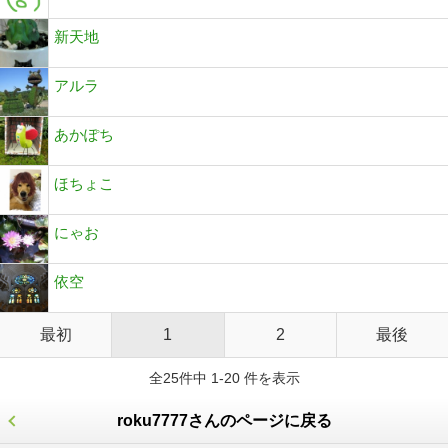
新天地
アルラ
あかぽち
ほちょこ
にゃお
依空
最初
1
2
最後
全25件中 1-20 件を表示
roku7777さんのページに戻る