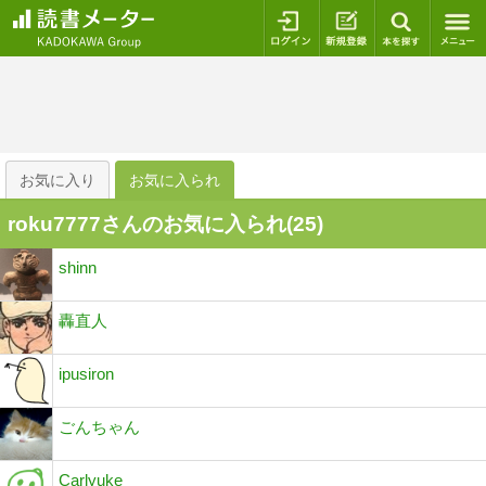
ログイン
新規登録
本を探
お気に入り
お気に入られ
roku7777さんのお気に入られ(
25
)
shinn
轟直人
ipusiron
ごんちゃん
Carlyuke