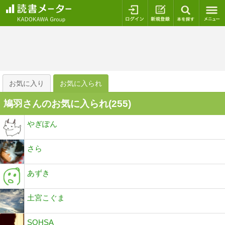
ログイン
新規登録
本を探
お気に入り
お気に入られ
鳩羽さんのお気に入られ(
255
)
やぎぽん
さら
あずき
土宮こぐま
SOHSA