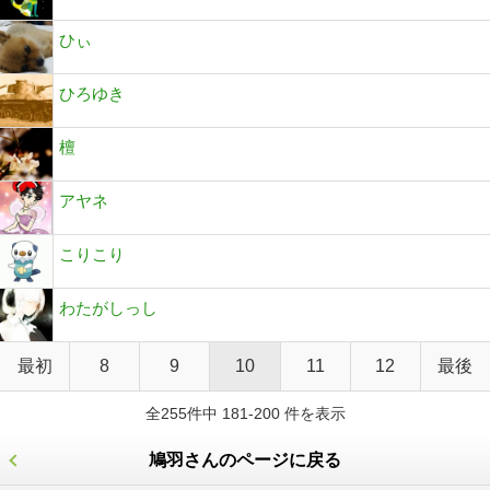
ひぃ
ひろゆき
檀
アヤネ
こりこり
わたがしっし
最初
8
9
10
11
12
最後
全255件中 181-200 件を表示
鳩羽さんのページに戻る