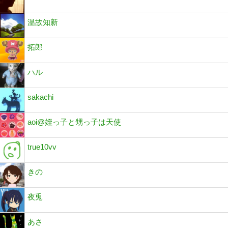
温故知新
拓郎
ハル
sakachi
aoi@姪っ子と甥っ子は天使
true10vv
きの
夜兎
あさ