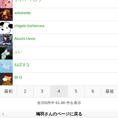
antoinette
shigeki kishimura
Atushi Ueno
ふい
ねぼまな
W-G
最初
2
3
4
5
6
最後
全255件中 61-80 件を表示
鳩羽さんのページに戻る