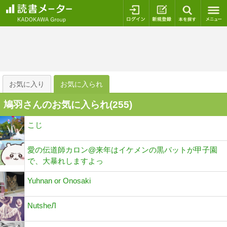
ログイン
新規登録
本を探
お気に入り
お気に入られ
鳩羽さんのお気に入られ(
255
)
こじ
愛の伝道師カロン@来年はイケメンの黒バットが甲子園
で、大暴れしますよっ
Yuhnan or Onosaki
NutsheЛ