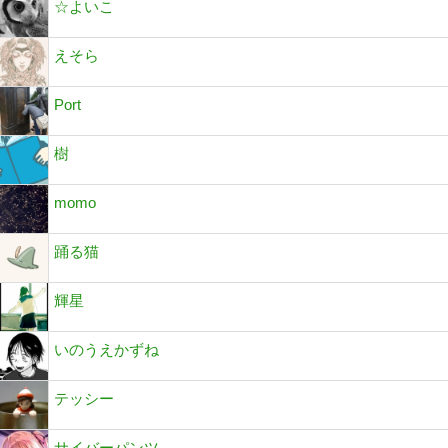
☆よいこ
えそら
Port
樹
momo
踊る猫
輝星
いのうえかずね
テッシー
サイバーパンツ