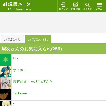
ログイン
新規登録
本を探
お気に入り
お気に入られ
鳩羽さんのお気に入られ(
255
)
りく
オイカワ
若布酒まちゃひこ/びんた
Tsukamo
J