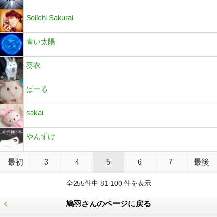
Seiichi Sakurai
青い太陽
葵衣
ぱーる
sakai
やんすけ
最初
3
4
5
6
7
最後
全255件中 81-100 件を表示
鳩羽さんのページに戻る