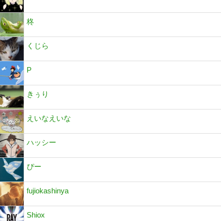
柊
くじら
P
きぅり
えいなえいな
ハッシー
ぴー
fujiokashinya
Shiox