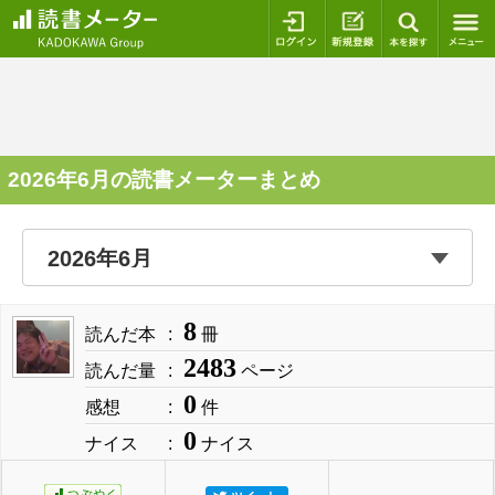
ログイン
新規登録
本を探
2026年6月の読書メーターまとめ
8
読んだ本
冊
2483
読んだ量
ページ
0
感想
件
0
ナイス
ナイス