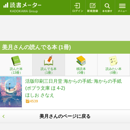
ログイン
新規登録
本を探
美月
さんの読んでる本 (1冊)
読んだ本
読んでる本
積読本
読みたい本
（13冊）
（1冊）
（0冊）
（0冊）
活版印刷三日月堂 海からの手紙: 海からの手紙
(ポプラ文庫 ほ 4-2)
ほしお さなえ
4539
美月さんのページに戻る