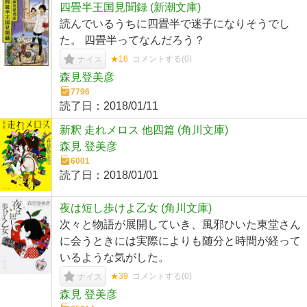
四畳半王国見聞録 (新潮文庫)
読んでいるうちに四畳半で迷子になりそうでし
た。 四畳半ってなんだろう？
★16
コメントする(
0
)
ナイス
森見登美彦
7796
読了日：
2018/01/11
新釈 走れメロス 他四篇 (角川文庫)
森見 登美彦
6001
読了日：
2018/01/01
夜は短し歩けよ乙女 (角川文庫)
次々と物語が展開していき、風邪ひいた東堂さん
に会うときには実際によりも随分と時間が経って
いるような気がした。
★39
コメントする(
0
)
ナイス
森見 登美彦