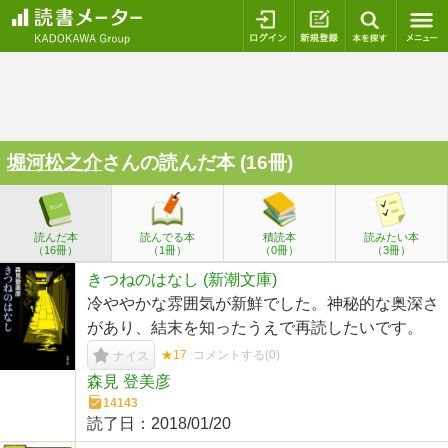
ログイン
新規登録
本を探
堀河松之介
さんの読んだ本 (16冊)
読んだ本
読んでる本
積読本
読みたい本
（16冊）
（1冊）
（0冊）
（3冊）
きつねのはなし (新潮文庫)
冷ややかな雰囲気が新鮮でした。神秘的な奥深さ
があり、結末を知ったうえで再読したいです。
★17
コメントする(
0
)
ナイス
森見 登美彦
14143
読了日：
2018/01/20