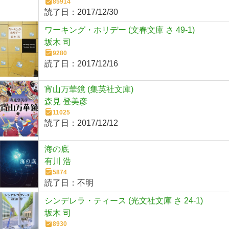
85914
読了日：
2017/12/30
ワーキング・ホリデー (文春文庫 さ 49-1)
坂木 司
9280
読了日：
2017/12/16
宵山万華鏡 (集英社文庫)
森見 登美彦
11025
読了日：
2017/12/12
海の底
有川 浩
5874
読了日：
不明
シンデレラ・ティース (光文社文庫 さ 24-1)
坂木 司
8930