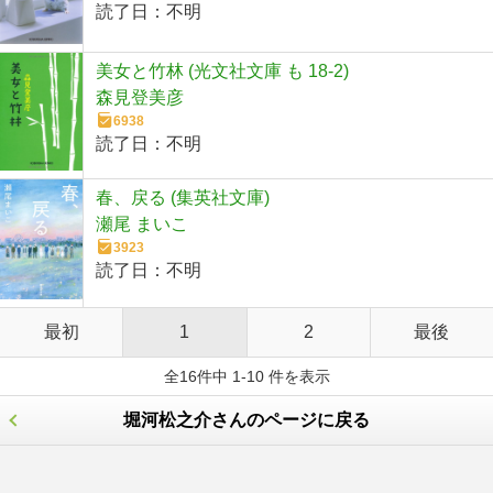
読了日：
不明
美女と竹林 (光文社文庫 も 18-2)
森見登美彦
6938
読了日：
不明
春、戻る (集英社文庫)
瀬尾 まいこ
3923
読了日：
不明
最初
1
2
最後
全16件中 1-10 件を表示
堀河松之介さんのページに戻る