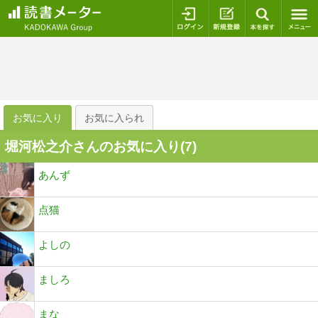
ログイン
新規登録
本を探
お気に入り
お気に入られ
堀河松之介さんのお気に入り(
7
)
あんず
点猫
よしの
ましろ
まな