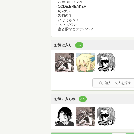
・ZOMBIE-LOAN
・CØDE:BREAKER
・4ジゲン
・咎狗の血
・いでじゅう！
・-ヒトガタナ-
・蟲と眼球とテディベア
お気に入り
3人
知人・友人を探す
お気に入られ
3人