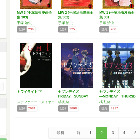
MW 3 (手塚治虫漫画全
MW 2 (手塚治虫漫画全
MW 1 (手塚治虫漫画全
集 303)
集 302)
集 301)
手塚 治虫
手塚 治虫
手塚 治虫
登録
236
登録
225
登録
288
トワイライト 下
セブンデイズ
セブンデイズ
FRIDAY→SUNDAY
―MONDAY→THURSD
(ミ…
AY…
ステファニー・メイヤー
橘 紅緒
橘 紅緒
登録
2681
登録
3098
登録
3217
最初
前
1
2
3
4
5