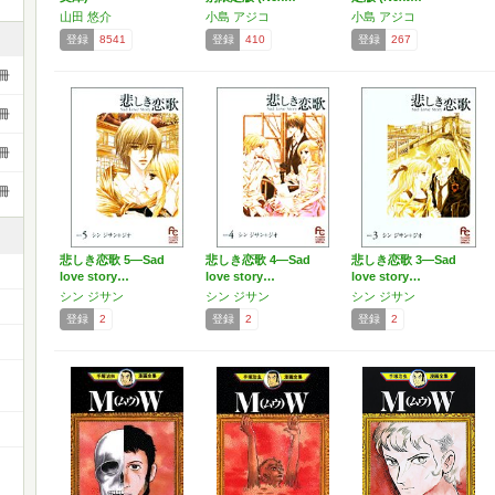
山田 悠介
小島 アジコ
小島 アジコ
登録
8541
登録
410
登録
267
冊
冊
冊
冊
悲しき恋歌 5―Sad
悲しき恋歌 4―Sad
悲しき恋歌 3―Sad
love story…
love story…
love story…
シン ジサン
シン ジサン
シン ジサン
登録
2
登録
2
登録
2