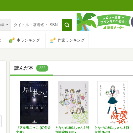
n和書
は
本ランキング
作家ランキング
読んだ本
222
リアル鬼ごっこ (幻冬舎
となりの801ちゃん4 特
となりの801ちゃん 3 限
文庫)
別限定版 (Nex…
定版 (Next…