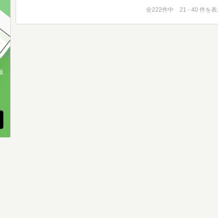
全222件中 21 - 40 件を
版
、