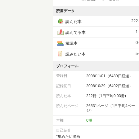
読書データ
222
読んだ本
1
読んでる本
0
積読本
5
読みたい本
プロフィール
登録日
2008/11/01（6489日経過）
記録初日
2008/10/29（6492日経過）
読んだ本
222冊（1日平均0.03冊)
読んだページ
26531ページ（1日平均4ペー
ジ）
本棚
0棚
自己紹介
*集めたい漫画