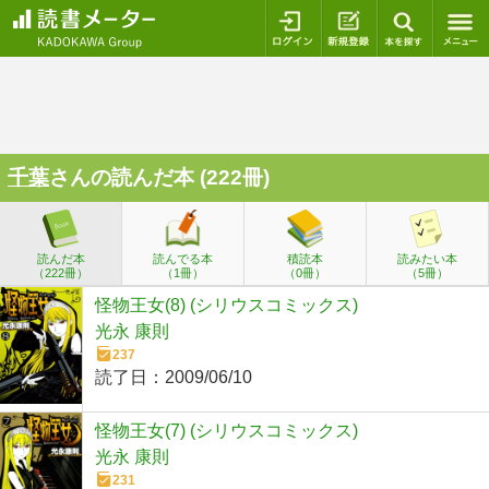
ログイン
新規登録
本を探
千葉
さんの読んだ本 (222冊)
読んだ本
読んでる本
積読本
読みたい本
（222冊）
（1冊）
（0冊）
（5冊）
怪物王女(8) (シリウスコミックス)
光永 康則
237
読了日：
2009/06/10
怪物王女(7) (シリウスコミックス)
光永 康則
231