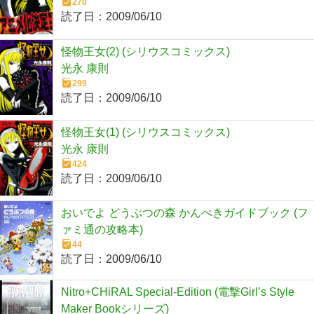
270
読了日：
2009/06/10
怪物王女(2) (シリウスコミックス)
光永 康則
299
読了日：
2009/06/10
怪物王女(1) (シリウスコミックス)
光永 康則
424
読了日：
2009/06/10
おいでよ どうぶつの森 かんぺきガイドブック (フ
ァミ通の攻略本)
44
読了日：
2009/06/10
Nitro+CHiRAL Special‐Edition (電撃Girl’s Style
Maker Bookシリーズ)