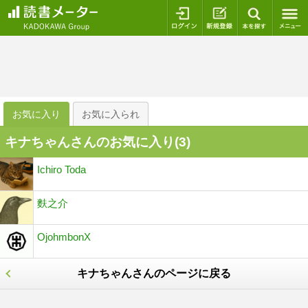
ログイン
新規登録
本を探
お気に入り
お気に入られ
キナちゃんさんのお気に入り(
3
)
Ichiro Toda
麩之介
OjohmbonX
キナちゃんさんのページに戻る