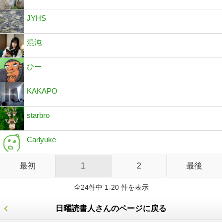
JYHS
混沌
ひー
KAKAPO
starbro
Carlyuke
最初
1
2
最後
全24件中 1-20 件を表示
日曜読書人さんのページに戻る