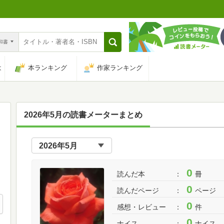
n和書
は
本ランキング
作家ランキング
2026年5月の読書メーターまとめ
0
読んだ本
冊
0
読んだページ
ページ
0
感想・レビュー
件
0
ナイス
ナイス