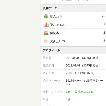
読書データ
75
読んだ本
1
読んでる本
2
積読本
3
読みたい本
プロフィール
登録日
2018/03/08（3075日経過）
記録初日
2018/03/08（3075日経過）
読んだ本
75冊（1日平均0.02冊)
読んだページ
19176ページ（1日平均6ペー
ジ）
感想・レビュー
75件（投稿率100.0%）
本棚
3棚