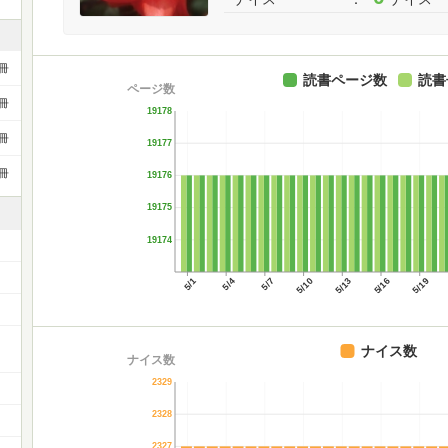
冊
読書ページ数
読書
ページ数
冊
19178
冊
19177
冊
19176
19175
19174
5/1
5/4
5/7
5/10
5/13
5/16
5/19
ナイス数
ナイス数
2329
2328
2327