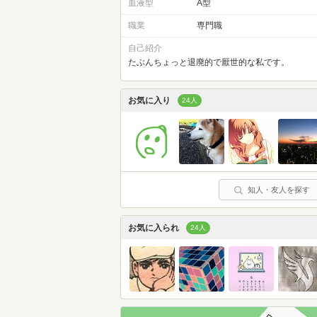
血液型
A型
職業
専門職
自己紹介
たぶんちょっと退廃的で厭世的な私です。
お気に入り
24人
知人・友人を探す
お気に入られ
24人