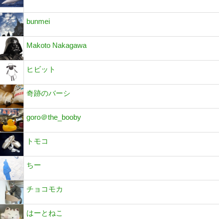
bunmei
Makoto Nakagawa
ヒビット
奇跡のバーシ
goro＠the_booby
トモコ
ちー
チョコモカ
はーとねこ