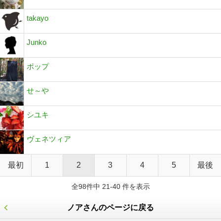
takayo
Junko
ポップ
せ～や
シユキ
ヴェネツィア
最初
1
2
3
4
5
最後
全98件中 21-40 件を表示
ノアさんのページに戻る