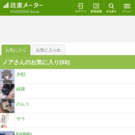
ログイン
新規登録
本を探
お気に入り
お気に入られ
ノアさんのお気に入り(
98
)
夕顔
緋莢
のん☆
サラ
kunitatu