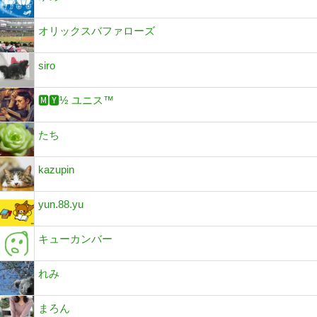
オリックスバファローズ
siro
🅼🆈½ ユニス™
たち
kazupin
yun.88.yu
キューカンバー
れみ
まろん