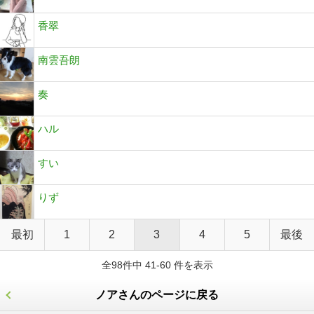
香翠
南雲吾朗
奏
ハル
すい
りず
最初
1
2
3
4
5
最後
全98件中 41-60 件を表示
ノアさんのページに戻る