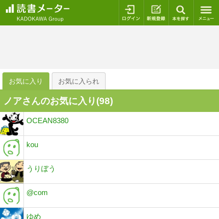
ログイン
新規登録
本を探
お気に入り
お気に入られ
ノアさんのお気に入り(
98
)
OCEAN8380
kou
うりぼう
@com
ゆめ