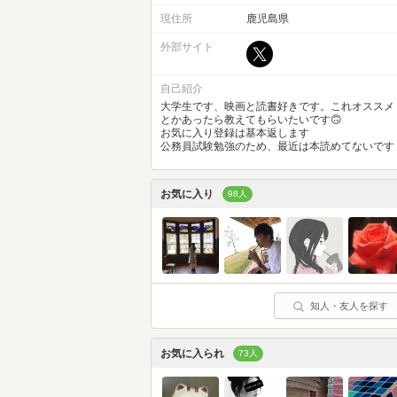
現住所
鹿児島県
外部サイト
自己紹介
大学生です、映画と読書好きです。これオススメ
とかあったら教えてもらいたいです🙃
お気に入り登録は基本返します
公務員試験勉強のため、最近は本読めてないです
お気に入り
98人
知人・友人を探す
お気に入られ
73人