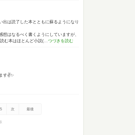
、思い出は読了した本とともに蘇るようになり
感想はなるべく書くようにしていますが、
読む本はほとんど小説(
す✌️✨
5
次
最後
示