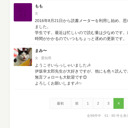
もも
女
2016年8月21日から読書メーターを利用し始め
ました。
学生です。最近は忙しいので読む量は少なめです。
時間がかかるのでいつもちょっと遅めの更新です。
まみ〜
女
愛知県
ようこそいらっしゃいました🎶
伊坂幸太郎先生が大好きですが、他にも色々読んでま
無言フォローも大歓迎です😊
よろしくお願いします🎶✨
最初
前
1
2
3
4
全98件中 61 - 80 件を表