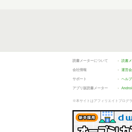
読書メーターについて
読書メ
会社情報
運営会
サポート
ヘルプ
アプリ版読書メーター
Andr
※本サイトはアフィリエイトプログ