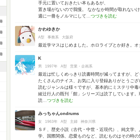
手元に置いておきたい本もあるが、
置き場がないので我慢。
なかなか時間が取れないけ
週に一冊をノルマにして
冊
かわゆきか
冊
A型
事務系
大阪府
冊
最近学マスはじめました。ホロライブとか好き。オ
冊
K
男
1997年
A型
営業・企画系
最近は忙しくめっきり読書時間が減ってますが、ど
たくさんのナイス、お気に入り登録ありがとうござ
読むジャンルは様々ですが、基本的にミステリ中毒
綾辻行人の既刊「館」シリーズは読了しています。
読
）
みっちゃんondrums
女
1963年
A型
主婦
神奈川県
ＳＦ、歴史小説（古代・中世・近現代）、純文学、
学、国際関係、恋愛ものなど、読むものはその時の