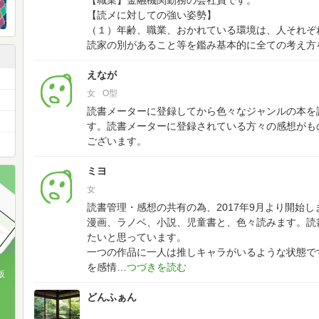
【職業】金融機関勤務の会社員です。
【読メに対しての強い姿勢】
（１）年齢、職業、おかれている環境は、人それぞ
読家の別があること等を鑑み基本的に全ての考え方
えなが
女
O型
読書メーターに登録してから色々なジャンルの本を
す。読書メーターに登録されている方々の感想がも
ございます。
ミヨ
女
読書管理・感想の共有の為、2017年9月より開始し
漫画、ラノベ、小説、児童書と、色々読みます。読
たいと思っています。
一つの作品に一人は推しキャラがいるような状態で
を感情
版
どんふぁん
、