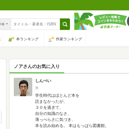
n和書
は
本ランキング
作家ランキング
ノア
さんのお気に入り
しんぺい
98
男
学生時代はほとんど本を
読まなかったが、
３０を過ぎて、
自分の知識のなさ、
薄っぺらさに気づき、
本を読み始める。
本はもっぱら図書館。