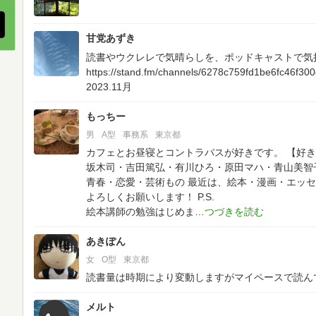
甘党あずき
読書やウクレレで気晴らしを、ポッドキャストで気
https://stand.fm/channels/6278c759fd1be6fc46f30
2023.11月
もっちー
男
A型
事務系
東京都
カフェとお昼寝とコントラバスが好きです。
【好き
坂木司・吉田篤弘・有川ひろ・原田マハ・青山美智
青春・恋愛・芸術もの
最近は、絵本・漫画・エッセ
よろしくお願いします！
P.S.
絵本講師の勉強はじめま
あきぽん
女
O型
東京都
読書量は時期により変動しますがマイペースで読ん
メルト