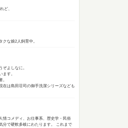
れど、
タクな娘2人飼育中。
うぞよしなに。
います。
者。
現在は島田荘司の御手洗潔シリーズなども
人情コメディ、お仕事系、歴史学・民俗
気分で硬軟多岐にわたります。
これまで