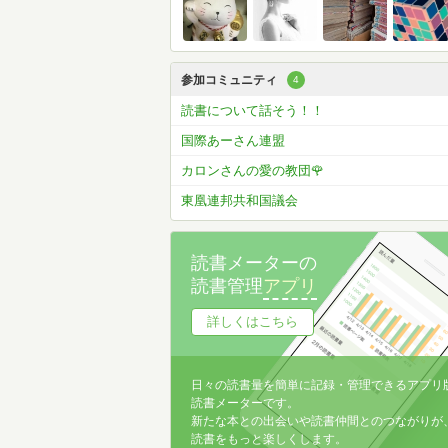
参加コミュニティ
4
読書について話そう！！
国際あーさん連盟
カロンさんの愛の教団🌹
東凰連邦共和国議会
読書メーターの
読書管理
アプリ
詳しくはこちら
日々の読書量を簡単に記録・管理できるアプリ
読書メーターです。
新たな本との出会いや読書仲間とのつながりが
読書をもっと楽しくします。