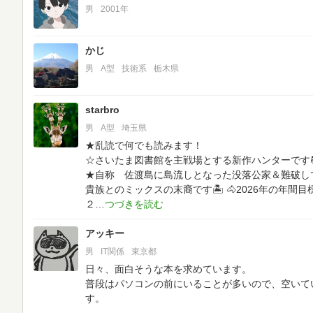
男
2001年
かじ
男
A型
技術系
栃木県
starbro
男
A型
埼玉県
★乱読で何でも読みます！
☆さいたま図書館を主戦場とする新作ハンターです
★自称 佐渡島に島流しとなった没落公家＆難破し
貴族とのミックスの末裔です🏝
🐴2026年の年間
２
アッキー
男
IT関係
東京都
日々、面白そうな本を求めています。
普段はパソコンの前にいることが多いので、空いて
す。