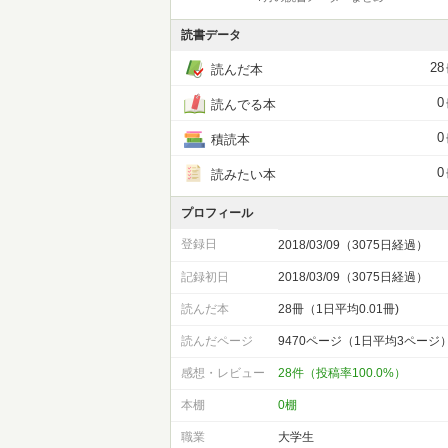
読書データ
28
読んだ本
0
読んでる本
0
積読本
0
読みたい本
プロフィール
登録日
2018/03/09（3075日経過）
記録初日
2018/03/09（3075日経過）
読んだ本
28冊（1日平均0.01冊)
読んだページ
9470ページ（1日平均3ページ
感想・レビュー
28件（投稿率100.0%）
本棚
0棚
職業
大学生