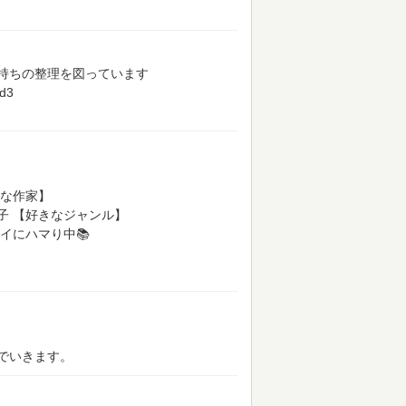
持ちの整理を図っています
0d3
な作家】
子
【好きなジャンル】
イにハマり中📚
でいきます。