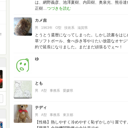
は、網野義彦、池澤夏樹、内田樹、奥泉光、熊谷達
正樹
カメ吉
男
1963年
O型
技術系
滋賀県
！
とうとう還暦になってしまった。しかし読書をはじ
草ソフトボール、食べ歩き等やりたい放題なオヤジ
約で延長になりました。まだまだ頑張るでぇ〜！
ゆ
とも
男
A型
事務系
愛媛県
テディ
男
A型
事務系
東京都
【性格】熱しやすく冷めやすく恥ずかしがり屋です