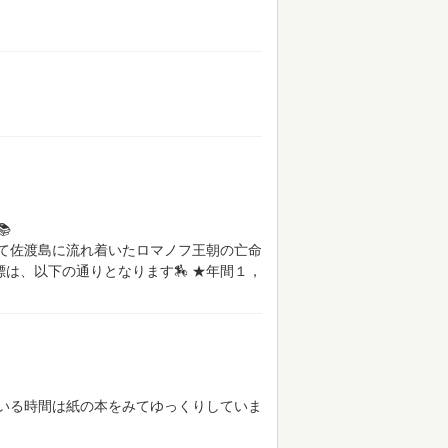

て佐渡島に流れ着いたロマノフ王朝の亡命
目標は、以下の通りとなります🏇
★年間１，
いる時間は紙の本をみてゆっくりしていま