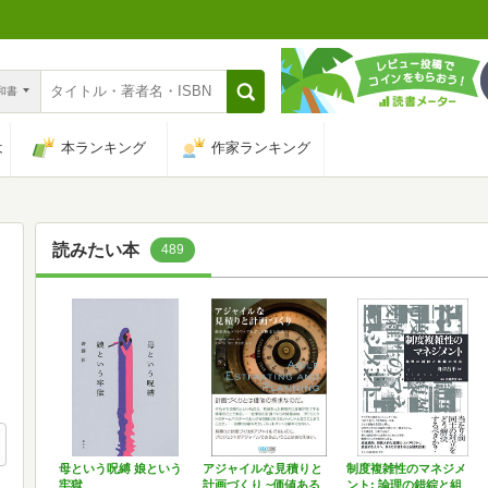
n和書
は
本ランキング
作家ランキング
読みたい本
489
母という呪縛 娘という
アジャイルな見積りと
制度複雑性のマネジメ
牢獄
計画づくり ~価値ある
ント: 論理の錯綜と組