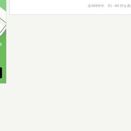
全489件中 61 - 80 件を
版
、