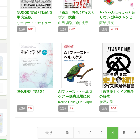
NUDGE 実践 行動経済
「婚活」時代 (ディスカ
ち-ちゃんはちょっと足
学 完全版
ヴァー携書)
りない (少年チャンピ…
リチャード・セイラー,キャス・サンスティーン
山田 昌弘,白河 桃子
阿部 共実
登録
604
登録
642
登録
2619
強化学習（第2版）
AIファースト・ヘルス
【通常版】クイズ思考
ケア ―医療現場にお
の解体
け…
Kerrie Holley,Dr. Siupo Becker
伊沢拓司
登録
29
登録
19
登録
164
最初
前
1
2
3
4
5
6