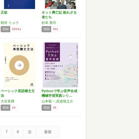
正欲
ネット興亡記 敗れざる
者たち
朝井 リョウ
杉本 貴司
登録
26541
登録
301
ベーシック英語構文文
Pythonで学ぶ音声合成
法
機械学習実践シリ…
大谷直輝
山本龍一,高道慎之介
登録
16
登録
26
7
8
次
最後