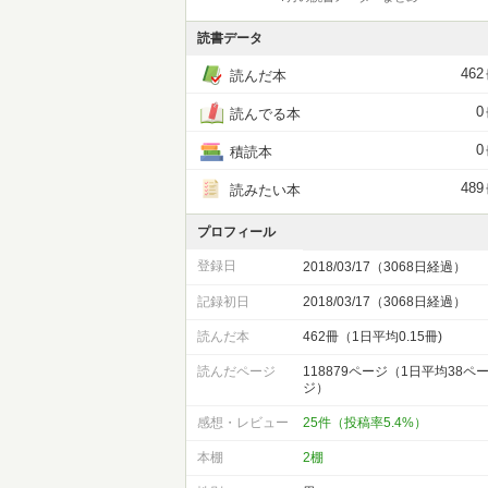
読書データ
462
読んだ本
0
読んでる本
0
積読本
489
読みたい本
プロフィール
登録日
2018/03/17（3068日経過）
記録初日
2018/03/17（3068日経過）
読んだ本
462冊（1日平均0.15冊)
読んだページ
118879ページ（1日平均38ペ
ジ）
感想・レビュー
25件（投稿率5.4%）
本棚
2棚