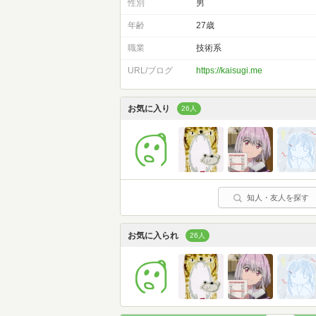
性別
男
年齢
27歳
職業
技術系
URL/ブログ
https://kaisugi.me
お気に入り
26人
知人・友人を探す
お気に入られ
26人