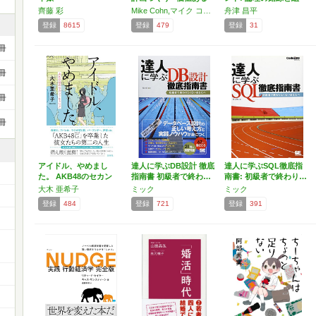
ソ…
織…
齊藤 彩
Mike Cohn,マイク コーン
舟津 昌平
登録
8615
登録
479
登録
31
冊
冊
冊
冊
アイドル、やめまし
達人に学ぶDB設計 徹底
達人に学ぶSQL徹底指
た。 AKB48のセカン
指南書 初級者で終わ…
南書: 初級者で終わり…
ド…
大木 亜希子
ミック
ミック
登録
484
登録
721
登録
391
ー