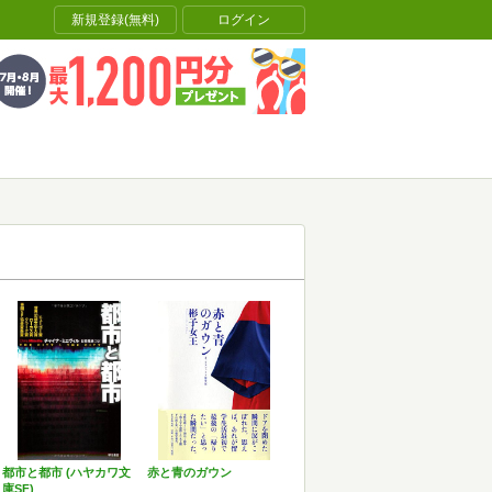
新規登録(無料)
ログイン
都市と都市 (ハヤカワ文
赤と青のガウン
庫SF)