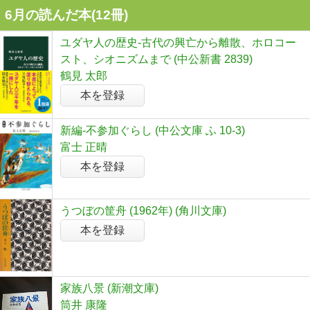
6月の読んだ本(12冊)
ユダヤ人の歴史-古代の興亡から離散、ホロコー
スト、シオニズムまで (中公新書 2839)
鶴見 太郎
本を登録
新編-不参加ぐらし (中公文庫 ふ 10-3)
富士 正晴
本を登録
うつぼの筐舟 (1962年) (角川文庫)
本を登録
家族八景 (新潮文庫)
筒井 康隆