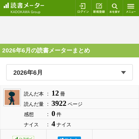
ログイン
新規登録
本を探
2026年6月の読書メーターまとめ
12
読んだ本
冊
3922
読んだ量
ページ
0
感想
件
4
ナイス
ナイス