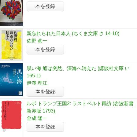
本を登録
新忘れられた日本人 (ちくま文庫 さ 14-10)
佐野 眞一
本を登録
黒い海 船は突然、深海へ消えた (講談社文庫 い
165-1)
伊澤 理江
本を登録
ルポ トランプ王国2: ラストベルト再訪 (岩波新書
新赤版 1793)
金成 隆一
本を登録