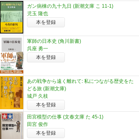
ガン病棟の九十九日 (新潮文庫 こ 11-1)
児玉 隆也
本を登録
軍師の日本史 (角川新書)
呉座 勇一
本を登録
あの戦争から遠く離れて: 私につながる歴史をた
どる旅 (新潮文庫)
城戸 久枝
本を登録
田宮模型の仕事 (文春文庫 た 45-1)
田宮 俊作
本を登録