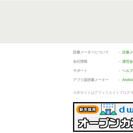
読書メーターについて
読書メ
会社情報
運営会
サポート
ヘルプ
アプリ版読書メーター
Andr
※本サイトはアフィリエイトプログ