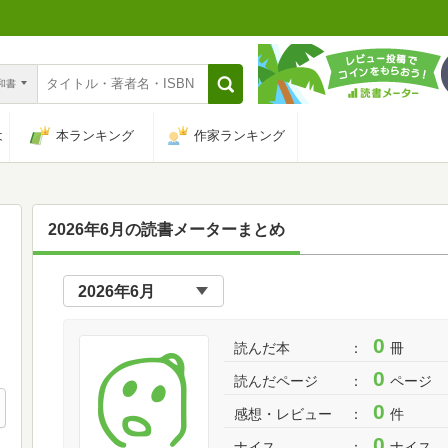
n和書
は
本ランキング
作家ランキング
2026年6月の読書メーターまとめ
0
読んだ本
冊
0
読んだページ
ページ
0
感想・レビュー
件
0
ナイス
ナイス