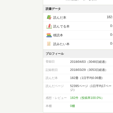
読書データ
182
読んだ本
0
読んでる本
0
積読本
0
読みたい本
プロフィール
登録日
2018/04/03（3048日経過）
記録初日
2018/03/29（3053日経過）
読んだ本
182冊（1日平均0.06冊)
読んだページ
52395ページ（1日平均17ペー
ジ）
感想・レビュー
182件（投稿率100.0%）
本棚
0棚