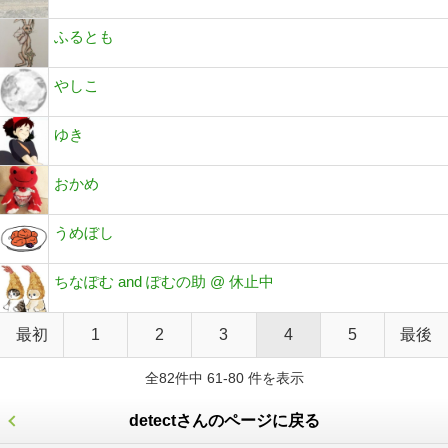
ふるとも
やしこ
ゆき
おかめ
うめぼし
ちなぽむ and ぽむの助 @ 休止中
最初
1
2
3
4
5
最後
全82件中 61-80 件を表示
detectさんのページに戻る