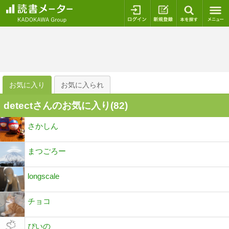
ログイン
新規登録
本を探
お気に入り
お気に入られ
detectさんのお気に入り(
82
)
さかしん
まつごろー
longscale
チョコ
ぴいの