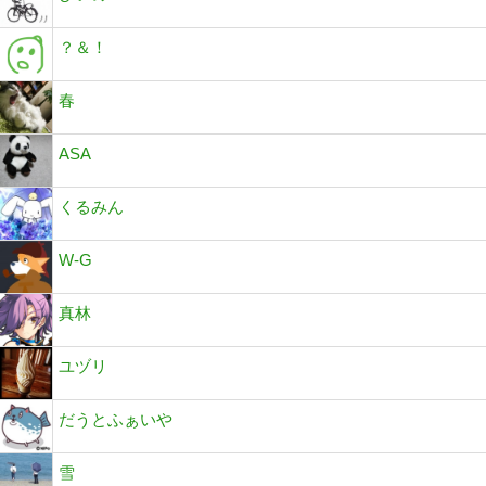
？＆！
春
ASA
くるみん
W-G
真林
ユヅリ
だうとふぁいや
雪