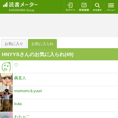
ログイン
新規登録
本を探
お気に入り
お気に入られ
HNYYSさんのお気に入られ(
49
)
♡
轟直人
momomi＆yuuri
kuta
わちゃこ