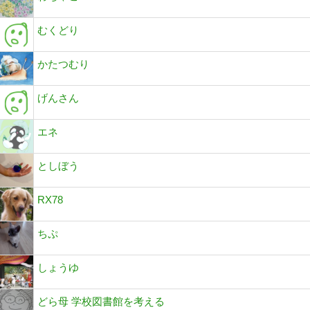
むくどり
かたつむり
げんさん
エネ
としぼう
RX78
ちぷ
しょうゆ
どら母 学校図書館を考える