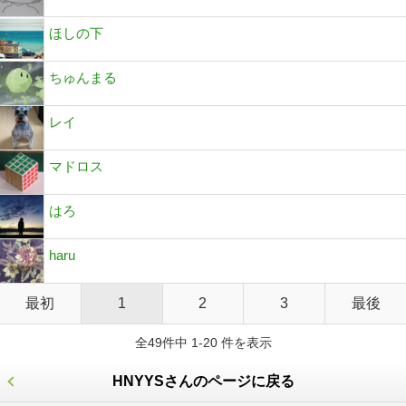
ほしの下
ちゅんまる
レイ
マドロス
はろ
haru
最初
1
2
3
最後
全49件中 1-20 件を表示
HNYYSさんのページに戻る