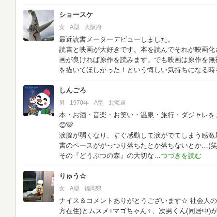
ショースケ
女
A型
大阪府
最近読書メーターデビューしました。
読書と映画が大好きです。本を読んでそれが映画化
画が良ければ原作を読みます。でも映画は原作を無
を描いてほしかった！という悔しい気持ちになる時
しんごろ
男
1970年
A型
北海道
本・お酒・音楽・お笑い・温泉・旅行・ダジャレを
😊🐯
涙腺が弱くなり、すぐ感動して涙がでてしまう感激
書のペースががっつり落ちたとか落ちないとか…(笑
その『どうぶつの森』の大切な
りゅう☆
女
A型
福岡県
ナイス＆コメントありがとうございます☆
社会人の
方在住)とムスメ+マゴちゃん♀、次男くん(同居中)