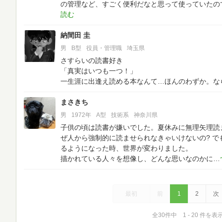
の管理など、すごく便利だなと思って使っていたの
納間田 圭
男
B型
役員・管理職
埼玉県
さすらいの読書好き
「真実はいつも一つ！」
一生涯に出逢え読める本なんて…ほんのわずか。な
まさきち
男
1972年
A型
技術系
神奈川県
子供の頃は読書が嫌いでした。夏休みに無理矢理読
ぜ人から強制的に読ませられなきゃいけないの?
で
るようになった時、世界が変わりました。
描かれている人々を想像し、どんな思いなのかに
最初
前
1
2
次
全30件中 1 - 20 件を表