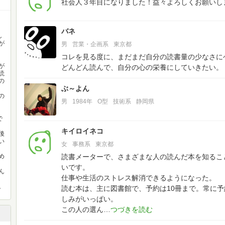
社会人３年目になりました！益々よろしくお願いし
バネ
し
が
男
営業・企画系
東京都
し
コレを見る度に、まだまだ自分の読書量の少なさに
が
どんどん読んで、自分の心の栄養にしていきたい。
読
の
ぶ～よん
の
男
1984年
O型
技術系
静岡県
で
キイロイネコ
後
い
女
事務系
東京都
め
読書メーターで、さまざまな人の読んだ本を知るこ
いです。
ん
仕事や生活のストレス解消できるようになった。
。
読む本は、主に図書館で、予約は10冊まで。常に予
しみがいっぱい。
この人の選ん