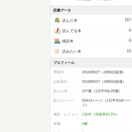
読書データ
157
読んだ本
0
読んでる本
0
積読本
15
読みたい本
プロフィール
登録日
2018/05/27（2996日経過）
記録初日
2018/05/27（2996日経過）
読んだ本
157冊（1日平均0.05冊)
読んだページ
55413ページ（1日平均18ペー
ジ）
感想・レビュー
130件（投稿率82.8%）
本棚
0棚