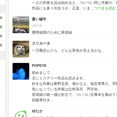
一人の作家を読み始めると、ついつい同じ作家の「
作品にも多々出合うが、正直、いま
冊
蒼い猛牛
1971年
冊
携帯故障のために再登録
冊
スリカータ
冊
一万冊読んだら、どんな景色が見えるかな。
POPEYE
初めまして。
主にミステリー作品を読みます。
好きな作家は東野圭吾、湊かなえ、知念実希人、羽
気になっている作家は辻村深月、芦沢央。
背表紙の統一感が好きで、ついつい文庫本を集めて
初版帯付き。
ゆたか