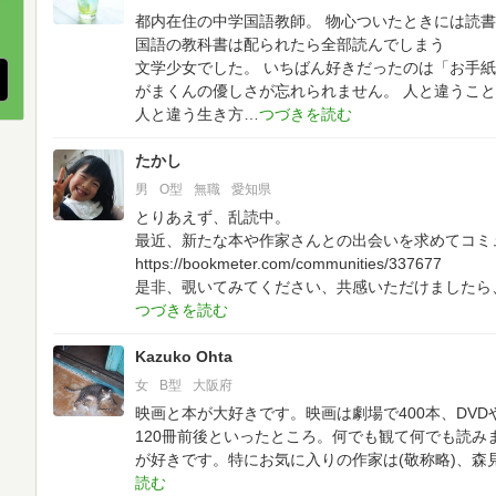
、
都内在住の中学国語教師。
物心ついたときには読書
国語の教科書は配られたら全部読んでしまう
文学少女でした。
いちばん好きだったのは「お手紙
がまくんの優しさが忘れられません。
人と違うこと
人と違う生き方
たかし
男
O型
無職
愛知県
とりあえず、乱読中。
最近、新たな本や作家さんとの出会いを求めてコミ
https://bookmeter.com/communities/337677
是非、覗いてみてください、共感いただけましたら
Kazuko Ohta
女
B型
大阪府
映画と本が大好きです。映画は劇場で400本、DVD
120冊前後といったところ。何でも観て何でも読み
が好きです。特にお気に入りの作家は(敬称略)、森