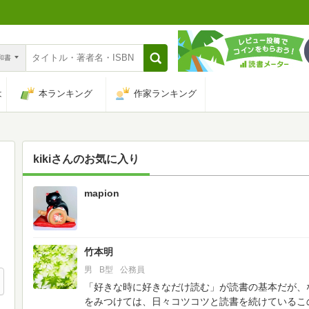
n和書
は
本ランキング
作家ランキング
kiki
さんのお気に入り
mapion
30
竹本明
男
B型
公務員
「好きな時に好きなだけ読む」が読書の基本だが、
をみつけては、日々コツコツと読書を続けているこ