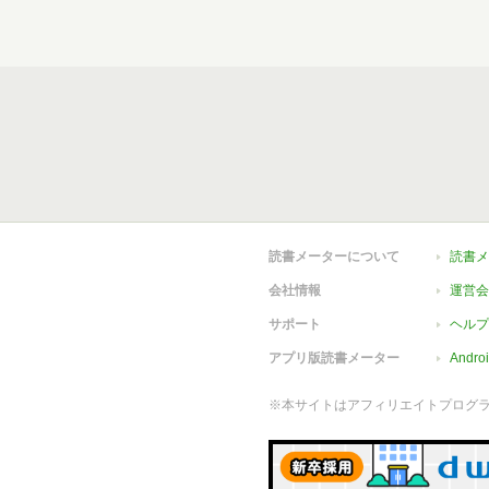
読書メーターについて
読書メ
会社情報
運営会
サポート
ヘルプ
アプリ版読書メーター
Andr
※本サイトはアフィリエイトプログ