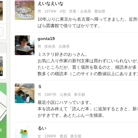
えいなえいな
男
1979年
A型
営業・企画系
愛知県
10年ぶりに東京から名古屋へ帰ってきました。近
ぱら図書館で借りてばかりです。
gonta19
男
技術系
兵庫県
ミステリ好きのおっさん。
お気に入り作家の新刊文庫は買わずにいられないが
たいところだが、置く場所を取るのと、積読本が多
数多くの積読本（このサイトの数値以上にあります
Ｓ
男
1987年
公務員
東京都
最近小説にハマっています。
本を読み終えて「読んだ本」に追加するときと、新
がすきです。あとたぶん一生猫派。
るい
版
女
1988年
教員
東京都