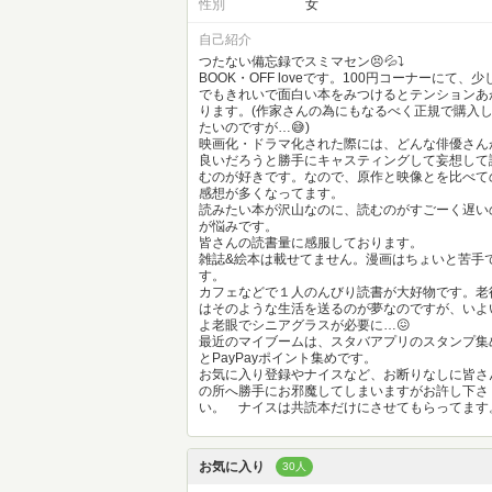
性別
女
自己紹介
つたない備忘録でスミマセン😣💦⤵
BOOK・OFF loveです。100円コーナーにて、少
でもきれいで面白い本をみつけるとテンションあ
ります。(作家さんの為にもなるべく正規で購入
たいのですが…😅)
映画化・ドラマ化された際には、どんな俳優さん
良いだろうと勝手にキャスティングして妄想して
むのが好きです。なので、原作と映像とを比べて
感想が多くなってます。
読みたい本が沢山なのに、読むのがすごーく遅い
が悩みです。
皆さんの読書量に感服しております。
雑誌&絵本は載せてません。漫画はちょいと苦手
す。
カフェなどで１人のんびり読書が大好物です。老
はそのような生活を送るのが夢なのですが、いよ
よ老眼でシニアグラスが必要に…😖
最近のマイブームは、スタバアプリのスタンプ集
とPayPayポイント集めです。
お気に入り登録やナイスなど、お断りなしに皆さ
の所へ勝手にお邪魔してしまいますがお許し下さ
い。 ナイスは共読本だけにさせてもらってます
お気に入り
30人