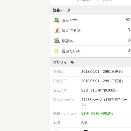
読書データ
82
読んだ本
0
読んでる本
0
積読本
0
読みたい本
プロフィール
登録日
2018/06/01（2991日経過）
記録初日
2018/06/01（2991日経過）
読んだ本
82冊（1日平均0.03冊)
読んだページ
21433ページ（1日平均7ペー
ジ）
感想・レビュー
81件（投稿率98.8%）
本棚
0棚