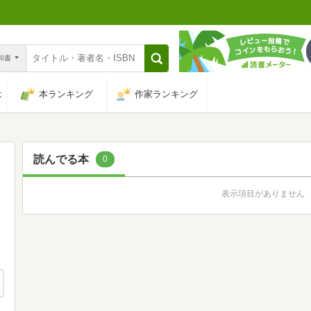
n和書
は
本ランキング
作家ランキング
読んでる本
0
表示項目がありません