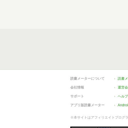
読書メーターについて
読書メ
会社情報
運営会
サポート
ヘルプ
アプリ版読書メーター
Andr
※本サイトはアフィリエイトプログ