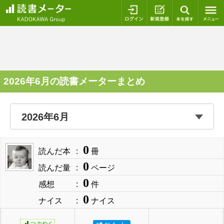
ログイン
新規登録
本を探
2026年6月の読書メーターまとめ
0
読んだ本
冊
0
読んだ量
ページ
0
感想
件
0
ナイス
ナイス