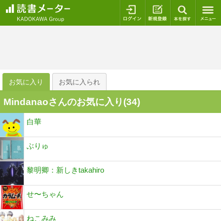
ログイン
新規登録
本を探
お気に入り
お気に入られ
Mindanaoさんのお気に入り(
34
)
白華
ぶりゅ
黎明卿：新しきtakahiro
せ〜ちゃん
ねこみみ