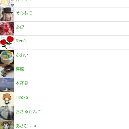
そらねこ
あび
René。
あおい
檸檬
本夜見
Hiroko
おさるだんご
あさひ．ａ