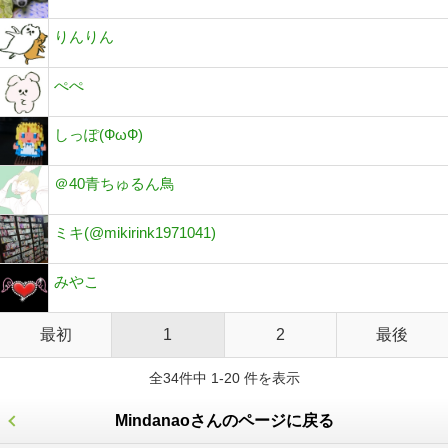
りんりん
ぺぺ
しっぽ(ФωФ)
＠40青ちゅるん鳥
ミキ(@mikirink1971041)
みやこ
最初
1
2
最後
全34件中 1-20 件を表示
Mindanaoさんのページに戻る