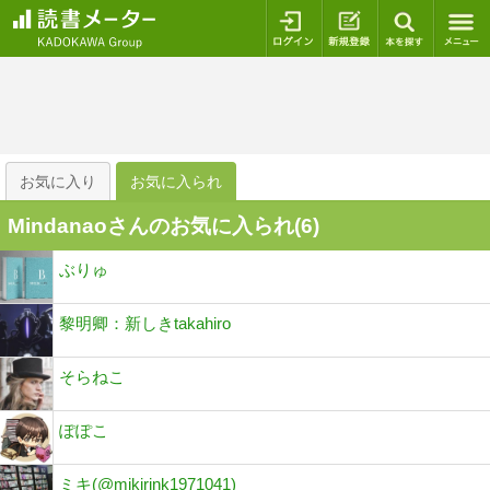
ログイン
新規登録
本を探
お気に入り
お気に入られ
Mindanaoさんのお気に入られ(
6
)
ぶりゅ
黎明卿：新しきtakahiro
そらねこ
ぽぽこ
ミキ(@mikirink1971041)