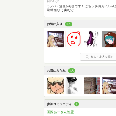
自己紹介
ラノベ・漫画が好きです！ ごちうさ/俺ガイル/や
君/氷菓/よう実/など
お気に入り
6人
知人・友人を探す
お気に入られ
6人
参加コミュニティ
1
国際あーさん連盟