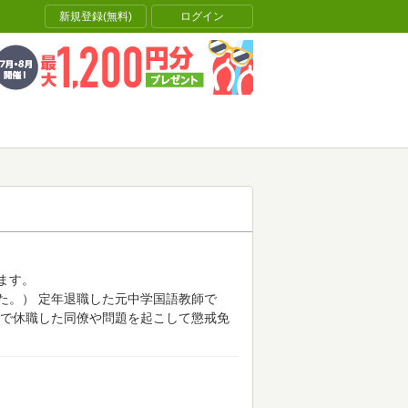
新規登録(無料)
ログイン
ます。
た。）
定年退職した元中学国語教師で
で休職した同僚や問題を起こして懲戒免