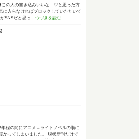
‵๑)❣️この人の書き込みいいな…♡と思った方
気に入らなければブロックしていただいて
がSNSだと思っ
)
2年程の間にアニメ→ライトノベルの順に
浸かってしまいました。
現状新刊だけで