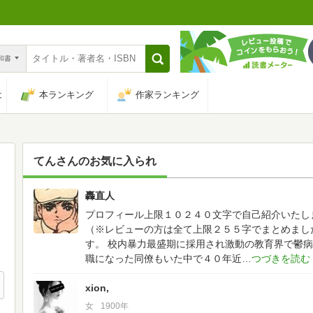
n和書
は
本ランキング
作家ランキング
てん
さんのお気に入られ
轟直人
6
プロフィール上限１０２４０文字で自己紹介いたし
（※レビューの方は全て上限２５５字でまとめまし
す。
校内暴力最盛期に採用され激動の教育界で鬱病
職になった同僚もいた中で４０年近
xion,
女
1900年