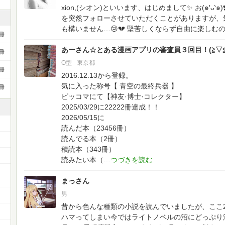
xion,(シオン)といいます、はじめまして✨
お(๑′ᴗ
を突然フォローさせていただくことがありますが、
も構いません…😢💔
堅苦しくならず自由に楽しむの
冊
あーさん☆とある漫画アプリの審査員３回目！(⁠≧⁠▽⁠≦⁠
冊
O型
東京都
冊
2016.12.13から登録。
気に入った称号【 青空の最終兵器 】
冊
ピッコマにて【神友·博士·コレクター】
2025/03/29に22222冊達成！！
2026/05/15に
読んだ本（23456冊）
読んでる本（2冊）
積読本（343冊）
読みたい本（
まっさん
男
昔から色んな種類の小説を読んでいましたが、ここ
ハマってしまい今ではライトノベルの沼にどっぷり