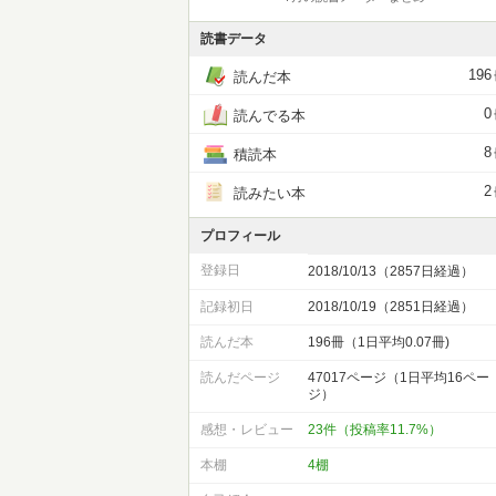
読書データ
196
読んだ本
0
読んでる本
8
積読本
2
読みたい本
プロフィール
登録日
2018/10/13（2857日経過）
記録初日
2018/10/19（2851日経過）
読んだ本
196冊（1日平均0.07冊)
読んだページ
47017ページ（1日平均16ペー
ジ）
感想・レビュー
23件（投稿率11.7%）
本棚
4棚