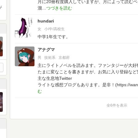
月に20冊程度購入していますが、月によって読む
が
溜
hundari
女
小/中/高校生
中学1年生です。
アナグマ
男
技術系
京都府
主にライトノベルを読みます。ファンタジーが大好
たまに変なことを書きますが、お気に入り登録など
主な生息地Twitter
ライトな感想ブログもあります。是非！(https://wankoran
全6件を表示