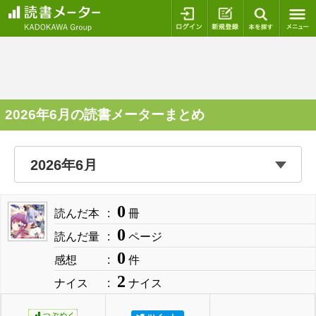
ログイン
新規登録
本を探
2026年6月の読書メーターまとめ
0
読んだ本
冊
0
読んだ量
ページ
0
感想
件
2
ナイス
ナイス