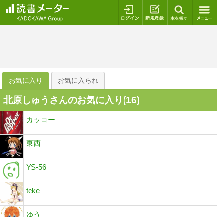
ログイン
新規登録
本を探
お気に入り
お気に入られ
北原しゅうさんのお気に入り(
16
)
カッコー
東西
YS-56
teke
ゆう