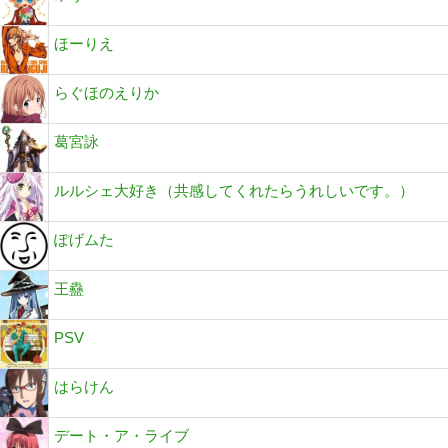
ほーりえ
らぐほのえりか
葛宮詠
ルルシェ大好き（共感してくれたらうれしいです。）
ぽげムた
王蠱
PSV
はらけん
デート・ア・ライブ