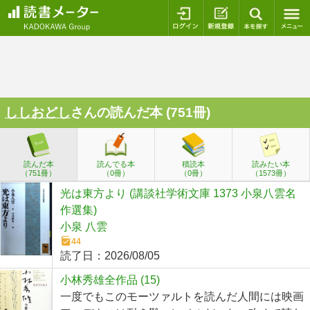
ログイン
新規登録
本を探
ししおどし
さんの読んだ本 (751冊)
読んだ本
読んでる本
積読本
読みたい本
（751冊）
（0冊）
（0冊）
（1573冊）
光は東方より (講談社学術文庫 1373 小泉八雲名
作選集)
小泉 八雲
44
読了日：
2026/08/05
小林秀雄全作品 (15)
一度でもこのモーツァルトを読んだ人間には映画