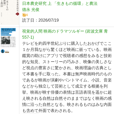
日本農史研究 上 「生きもの循環」と農法
德永 光俊
6
読了日：
2026/07/19
視覚的人間 映画のドラマツルギー (岩波文庫 青
557-1)
テレビを約四半世紀ぶりに購入したおかげでここ
１か月我ながら驚くほど映画に嵌っている。映画
鑑賞の助けにアプリで視聴者の感想をみると技術
的な知見、ストーリーの巧みさ、映像の美しさな
ど視点の豊富さに驚かされ、映画理論の古典とし
て本書を手に取った。本書は無声映画時代のもの
であるが映画が演劇やパントマイム、小説、音楽
などから独立して芸術として成立する根拠を列
挙。映画が映す俳優の表情は言語表現を遥かに超
え映される自然は自然そのままではなく映画の感
情に沿った自然となる。映されるものはみな内面
も含めて外面で表わされる。