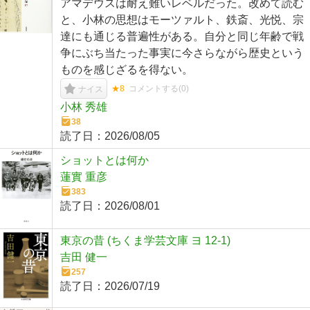
アマデウスは耐え難いレベルだった。改めて読む
と、小林の思想はモーツァルト、鉄斎、光悦、宗
達にも通じる普遍性がある。自分と同じ年齢で戦
争にぶち当たった事実に今さらながら歴史という
ものを感じざるを得ない。
★8
コメントする(
0
)
ナイス
小林 秀雄
38
読了日：
2026/08/05
ショットとは何か
蓮實 重彦
383
読了日：
2026/08/01
東京の昔 (ちくま学芸文庫 ヨ 12-1)
吉田 健一
257
読了日：
2026/07/19