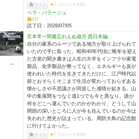
★7
コメントする(
0
)
ナイス
ベラ・バラージュ
217
読了日：
2026/07/05
宮本常一聞書忘れえぬ歳月 西日本編
自分の家系のルーツである地方が取り上げられて
いたので手に取った。昭和40年代頃に晩年を迎え
た古老の聞き書きは人生の大半をインフラや家電
製品、化学製品が整ってなく、エネルギーも炭が
使われいた時代を生きてきただけに、江戸時代以
前とおそらくそこまで生活が変わっておらずある
懐かしさや不思議さが同居した感情が起きる。山
中の集落間をつなぐ道1つでも今と異なり、誰が
何をどこへ運んでいたのかがわかり、どうして山
間部の深いところに人が今も住んでいるのか今は
失われた歴史が詰まっている。周防大島の記念館
に行けてよかった。
★7
コメントする(
0
)
ナイス