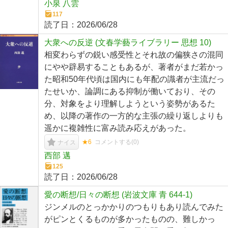
小泉 八雲
117
読了日：
2026/06/28
大衆への反逆 (文春学藝ライブラリー 思想 10)
相変わらずの鋭い感受性とそれ故の偏狭さの混同
にやや辟易することもあるが、著者がまだ若かっ
た昭和50年代頃は国内にも年配の識者が主流だっ
たせいか、論調にある抑制が働いており、その
分、対象をより理解しようという姿勢があるた
め、以降の著作の一方的な主張の繰り返しよりも
遥かに複雑性に富み読み応えがあった。
★6
コメントする(
0
)
ナイス
西部 邁
125
読了日：
2026/06/28
愛の断想/日々の断想 (岩波文庫 青 644-1)
ジンメルのとっかかりのつもりもあり読んでみた
がピンとくるものが多かったものの、難しかっ