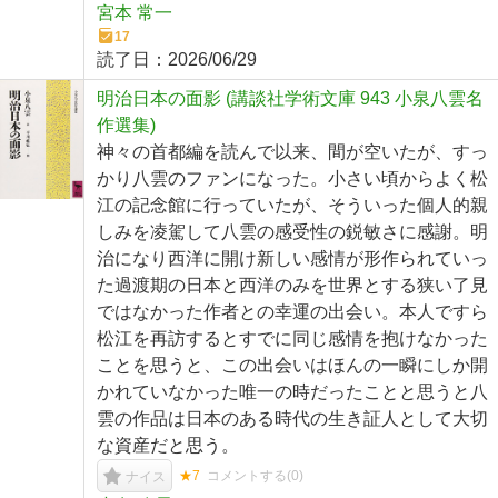
宮本 常一
17
読了日：
2026/06/29
明治日本の面影 (講談社学術文庫 943 小泉八雲名
作選集)
神々の首都編を読んで以来、間が空いたが、すっ
かり八雲のファンになった。小さい頃からよく松
江の記念館に行っていたが、そういった個人的親
しみを凌駕して八雲の感受性の鋭敏さに感謝。明
治になり西洋に開け新しい感情が形作られていっ
た過渡期の日本と西洋のみを世界とする狭い了見
ではなかった作者との幸運の出会い。本人ですら
松江を再訪するとすでに同じ感情を抱けなかった
ことを思うと、この出会いはほんの一瞬にしか開
かれていなかった唯一の時だったことと思うと八
雲の作品は日本のある時代の生き証人として大切
な資産だと思う。
★7
コメントする(
0
)
ナイス