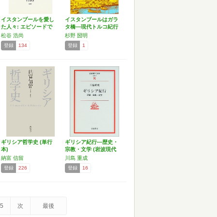
イスタンブールを愛し
イスタンブールはガラ
た人々: エピソードで
タ橋―現代トルコ紀行
綴…
松谷 浩尚
杉野 圀明
登録
134
登録
1
ギリシア哲学史 (単行
ギリシア紀行―歴史・
本)
宗教・文学 (岩波現代
文…
納富 信留
川島 重成
登録
226
登録
16
5
次
最後