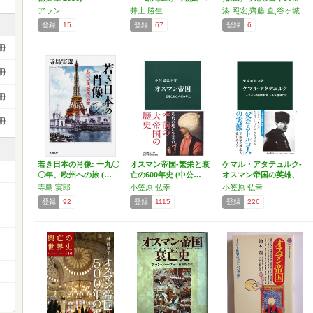
(…
民…
アラン
井上 勝生
湊 照宏,齊藤 直,谷ヶ城 秀吉
登録
15
登録
67
登録
6
冊
冊
冊
冊
若き日本の肖像: 一九〇
オスマン帝国-繁栄と衰
ケマル・アタテュルク-
〇年、欧州への旅 (…
亡の600年史 (中公…
オスマン帝国の英雄、
ト…
寺島 実郎
小笠原 弘幸
小笠原 弘幸
登録
92
登録
1115
登録
226
ー