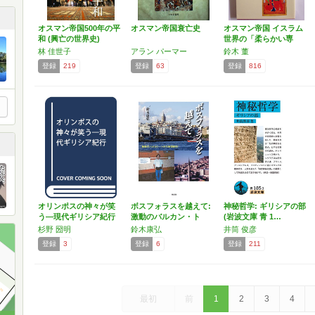
オスマン帝国500年の平
オスマン帝国衰亡史
オスマン帝国 イスラム
和 (興亡の世界史)
世界の「柔らかい専
制」…
林 佳世子
アラン パーマー
鈴木 董
登録
219
登録
63
登録
816
オリンポスの神々が笑
ボスフォラスを越えて:
神秘哲学: ギリシアの部
う―現代ギリシア紀行
激動のバルカン・ト
(岩波文庫 青 1…
ル…
杉野 圀明
鈴木康弘
井筒 俊彦
登録
3
登録
6
登録
211
最初
前
1
2
3
4