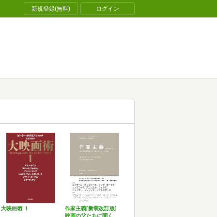
新規登録(無料)
ログイン
大映画術 Ⅰ
作家主義[新装改訂版]
映画の父たちに聞く