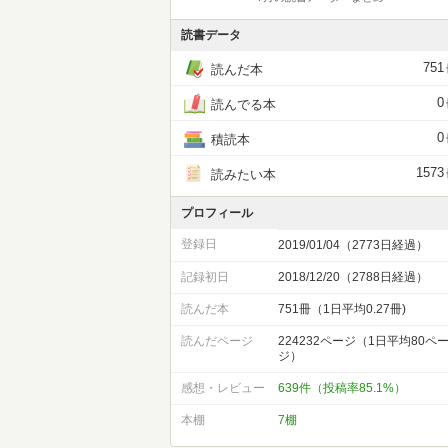
読書データ
751
読んだ本
0
読んでる本
0
積読本
1573
読みたい本
プロフィール
登録日
2019/01/04（2773日経過）
記録初日
2018/12/20（2788日経過）
読んだ本
751冊（1日平均0.27冊)
読んだページ
224232ページ（1日平均80ペ
ジ）
感想・レビュー
639件（投稿率85.1%）
本棚
7棚