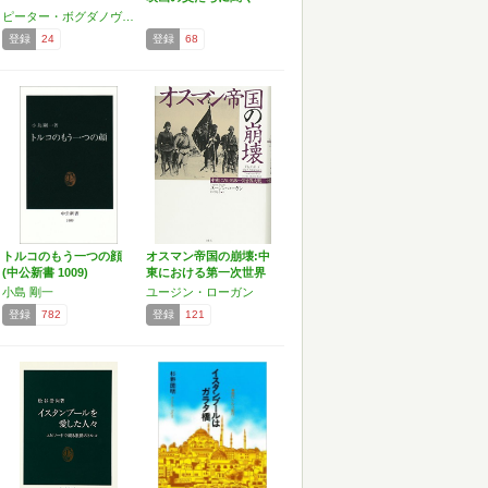
ピーター・ボグダノヴィッチ
登録
24
登録
68
トルコのもう一つの顔
オスマン帝国の崩壊:中
(中公新書 1009)
東における第一次世界
大戦
小島 剛一
ユージン・ローガン
登録
782
登録
121