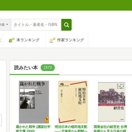
n和書
は
本ランキング
作家ランキング
読みたい本
1573
裁かれた戦争 (講談社学
明治日本の植民地支配
国策会社の経営史 台湾
術文庫 2930)
――北海道から朝鮮へ
拓殖から見る日本の植