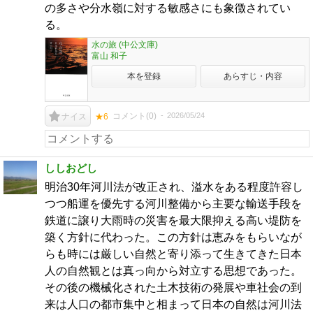
の多さや分水嶺に対する敏感さにも象徴されてい
る。
水の旅 (中公文庫)
富山 和子
本を登録
あらすじ・内容
コメント(
0
)
2026/05/24
ナイス
★6
ししおどし
明治30年河川法が改正され、溢水をある程度許容し
つつ船運を優先する河川整備から主要な輸送手段を
鉄道に譲り大雨時の災害を最大限抑える高い堤防を
築く方針に代わった。この方針は恵みをもらいなが
らも時には厳しい自然と寄り添って生きてきた日本
人の自然観とは真っ向から対立する思想であった。
その後の機械化された土木技術の発展や車社会の到
来は人口の都市集中と相まって日本の自然は河川法