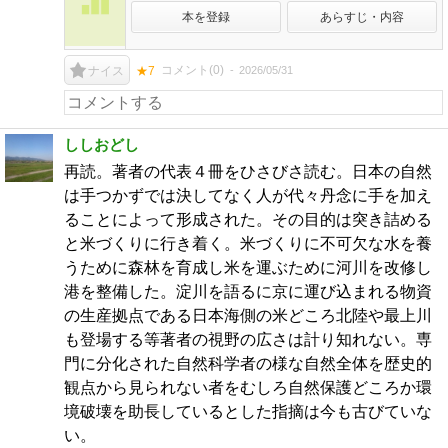
本を登録
あらすじ・内容
コメント(
0
)
2026/05/31
ナイス
★7
ししおどし
再読。著者の代表４冊をひさびさ読む。日本の自然
は手つかずでは決してなく人が代々丹念に手を加え
ることによって形成された。その目的は突き詰める
と米づくりに行き着く。米づくりに不可欠な水を養
うために森林を育成し米を運ぶために河川を改修し
港を整備した。淀川を語るに京に運び込まれる物資
の生産拠点である日本海側の米どころ北陸や最上川
も登場する等著者の視野の広さは計り知れない。専
門に分化された自然科学者の様な自然全体を歴史的
観点から見られない者をむしろ自然保護どころか環
境破壊を助長しているとした指摘は今も古びていな
い。