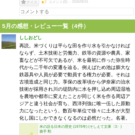
コメント(
0
)
2026/05/31
ナイス
★7
5月の感想・レビュー一覧（4件）
ししおどし
再読。米づくりは平らな田を作り水を引かなければ
ならず、土木技術と労働力、鉄等の資源や農具、家
畜などが不可欠であるが、米を最初に作った弥生時
代から二千年の変遷を辿る。例えばため池は膨大な
鉄器具や人員が必要で動員する権力が必要。それは
古墳造成と同じ力。享保の改革頃から伊奈家の治水
技術が採用され川の堤防内に水を押し込め周辺湿地
を農地や都市に変えたことが同じく米を作る周辺ア
ジアと違う社会が育ち、西洋列強に唯一伍した原動
力になったという。数百年単位で徐々に土木が大型
化し国にしかできなくなるのは必然だった。名著。
米の語る日本の歴史 (1976年) (そしえて文庫〈3〉)
旗手 勲