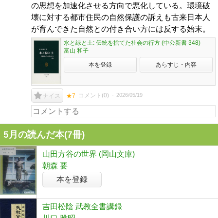
の思想を加速化させる方向で悪化している。環境破
壊に対する都市住民の自然保護の訴えも古来日本人
が育んできた自然との付き合い方には反する始末。
水と緑と土: 伝統を捨てた社会の行方 (中公新書 348)
富山 和子
本を登録
あらすじ・内容
コメント(
0
)
2026/05/19
ナイス
★7
5月の読んだ本(7冊)
山田方谷の世界 (岡山文庫)
朝森 要
本を登録
吉田松陰 武教全書講録