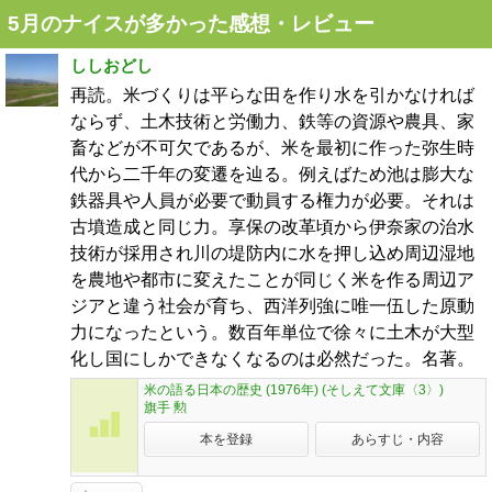
5月のナイスが多かった感想・レビュー
ししおどし
再読。米づくりは平らな田を作り水を引かなければ
ならず、土木技術と労働力、鉄等の資源や農具、家
畜などが不可欠であるが、米を最初に作った弥生時
代から二千年の変遷を辿る。例えばため池は膨大な
鉄器具や人員が必要で動員する権力が必要。それは
古墳造成と同じ力。享保の改革頃から伊奈家の治水
技術が採用され川の堤防内に水を押し込め周辺湿地
を農地や都市に変えたことが同じく米を作る周辺ア
ジアと違う社会が育ち、西洋列強に唯一伍した原動
力になったという。数百年単位で徐々に土木が大型
化し国にしかできなくなるのは必然だった。名著。
米の語る日本の歴史 (1976年) (そしえて文庫〈3〉)
旗手 勲
本を登録
あらすじ・内容