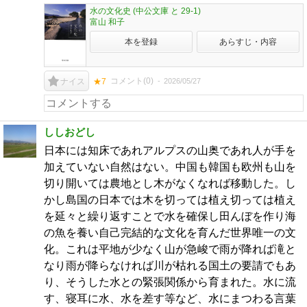
水の文化史 (中公文庫 と 29-1)
富山 和子
本を登録
あらすじ・内容
コメント(
0
)
2026/05/27
ナイス
★7
ししおどし
日本には知床であれアルプスの山奥であれ人が手を
加えていない自然はない。中国も韓国も欧州も山を
切り開いては農地とし木がなくなれば移動した。し
かし島国の日本では木を切っては植え切っては植え
を延々と繰り返すことで水を確保し田んぼを作り海
の魚を養い自己完結的な文化を育んだ世界唯一の文
化。これは平地が少なく山が急峻で雨が降れば滝と
なり雨が降らなければ川が枯れる国土の要請でもあ
り、そうした水との緊張関係から育まれた。水に流
す、寝耳に水、水を差す等など、水にまつわる言葉