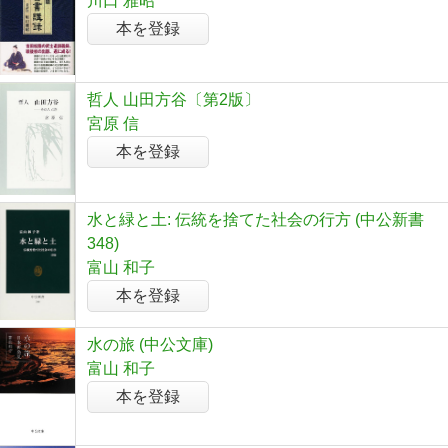
川口 雅昭
本を登録
哲人 山田方谷〔第2版〕
宮原 信
本を登録
水と緑と土: 伝統を捨てた社会の行方 (中公新書
348)
富山 和子
本を登録
水の旅 (中公文庫)
富山 和子
本を登録