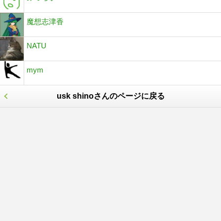
魔想志津香
NATU
mym
usk shinoさんのページに戻る