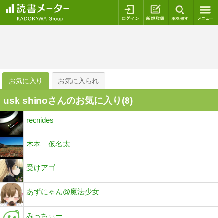
ログイン
新規登録
本を探
お気に入り
お気に入られ
usk shinoさんのお気に入り(
8
)
reonides
木本 仮名太
受けアゴ
あずにゃん@魔法少女
みっちぃー