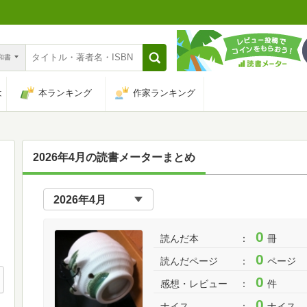
n和書
は
本ランキング
作家ランキング
2026年4月の読書メーターまとめ
0
読んだ本
冊
0
読んだページ
ページ
0
感想・レビュー
件
0
ナイス
ナイス