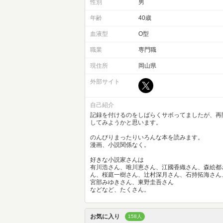
性別
男
年齢
40歳
血液型
O型
職業
専門職
現住所
岡山県
外部サイト
自己紹介
記録を付けるのをしばらくサボってましたが、再
してみようかと思います。
のんびりまったりいろんな本を読みます。
漫画、小説関係なく。
好きな小説家さんは
有川浩さん、唯川恵さん、江國香織さん、森絵都
ん、桜庭一樹さん、辻村深月さん、石持拓海さん
宮部みゆきさん、東野圭吾さん
などなど、たくさん。
お気に入り
158人