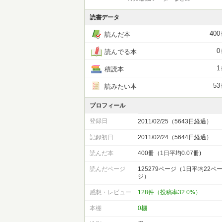
読書データ
400
読んだ本
0
読んでる本
1
積読本
53
読みたい本
プロフィール
登録日
2011/02/25（5643日経過）
記録初日
2011/02/24（5644日経過）
読んだ本
400冊（1日平均0.07冊)
読んだページ
125279ページ（1日平均22ペ
ジ）
感想・レビュー
128件（投稿率32.0%）
本棚
0棚