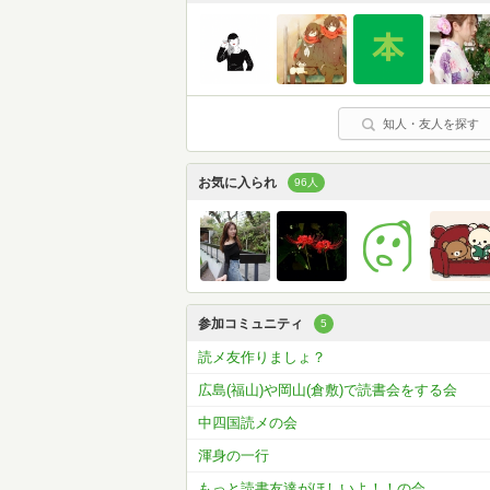
知人・友人を探す
お気に入られ
96人
参加コミュニティ
5
読メ友作りましょ？
広島(福山)や岡山(倉敷)で読書会をする会
中四国読メの会
渾身の一行
もっと読書友達がほしいよ！！の会