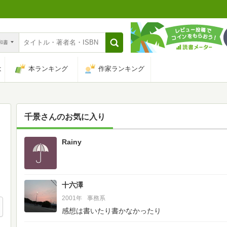
n和書
は
本ランキング
作家ランキング
千景
さんのお気に入り
Rainy
48
十六澤
2001年
事務系
感想は書いたり書かなかったり