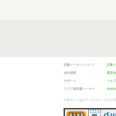
読書メーターについて
読書メ
会社情報
運営会
サポート
ヘルプ
アプリ版読書メーター
Andr
※本サイトはアフィリエイトプログ