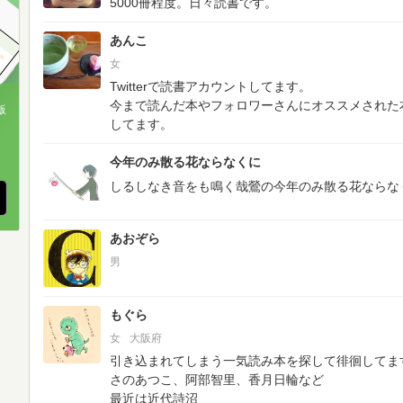
5000冊程度。日々読書です。
あんこ
女
Twitterで読書アカウントしてます。
今まで読んだ本やフォロワーさんにオススメされた
版
してます。
、
今年のみ散る花ならなくに
しるしなき音をも鳴く哉鶯の今年のみ散る花ならな
あおぞら
男
もぐら
女
大阪府
引き込まれてしまう一気読み本を探して徘徊してま
さのあつこ、阿部智里、香月日輪など
最近は近代詩沼