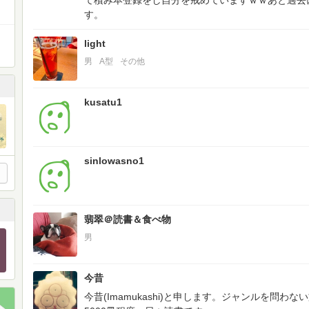
て積み本登録をし自分を戒めていますｗｗあと過去
す。
light
男
A型
その他
kusatu1
sinlowasno1
翡翠＠読書＆食べ物
男
今昔
今昔(Imamukashi)と申します。ジャンルを問