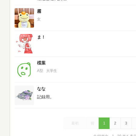
霧
女
ま！
楪葉
A型
大学生
なな
記録用。
最初
前
1
2
3