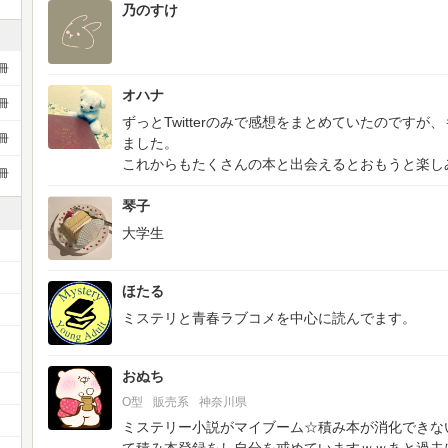
乃のすけ
冊
オハナ
冊
ずっとTwitterのみで感想をまとめていたのです
冊
ました。
これからもたくさんの本と出会えるとおもうと楽し
冊
琴子
大学生
ほたる
ミステリと青春ラブコメを中心に読んでます。
ー
おぬち
O型
販売系
神奈川県
ミステリー小説がマイブーム☆積み本が消化できな