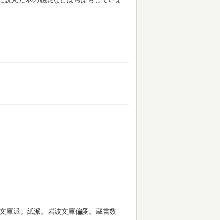
に読んだ本の感想などぽちぽちしていま
わない文庫派。紙派。岩波文庫偏愛。蔵書数