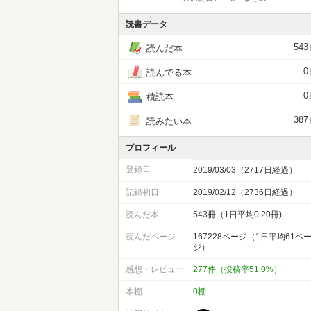
読書データ
543
読んだ本
0
読んでる本
0
積読本
387
読みたい本
プロフィール
登録日
2019/03/03（2717日経過）
記録初日
2019/02/12（2736日経過）
読んだ本
543冊（1日平均0.20冊)
読んだページ
167228ページ（1日平均61ペ
ジ）
感想・レビュー
277件（投稿率51.0%）
本棚
0棚