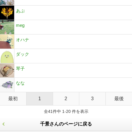
あぷ
meg
オハナ
ダック
琴子
なな
最初
1
2
3
最後
全41件中 1-20 件を表示
千景さんのページに戻る