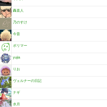
轟直人
乃のすけ
今昔
ポリマー
yujia
りお
ヴェルナーの日記
ナギ
水月