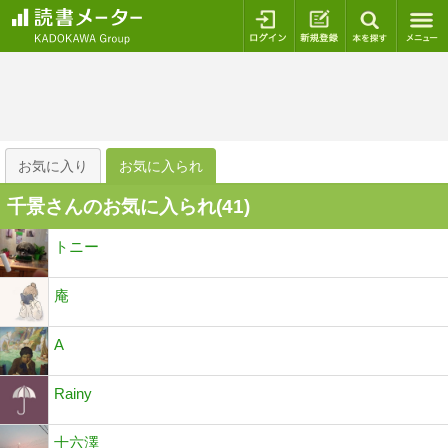
ログイン
新規登録
本を探
お気に入り
お気に入られ
千景さんのお気に入られ(
41
)
トニー
庵
A
Rainy
十六澤