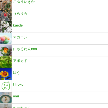
こゆういきか
うらうら
kaede
マカロン
にゃるねんnnn
アボカド
ゆう
Hiroko
ami
ちーちゃん