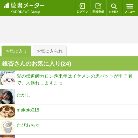
ログイン
新規登録
本を探
お気に入り
お気に入られ
銀杏さんのお気に入り(
24
)
愛の伝道師カロン@来年はイケメンの黒バットが甲子園
で、大暴れしますよっ
たかし
makoto018
たぴおちゃ